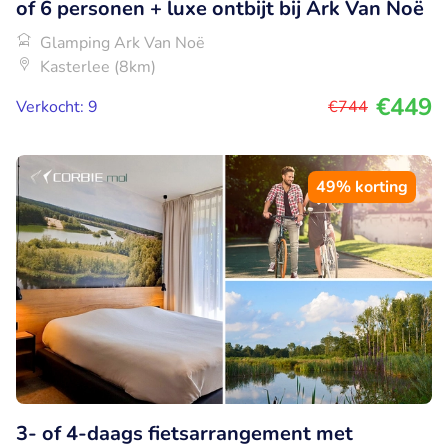
of 6 personen + luxe ontbijt bij Ark Van Noë
Glamping Ark Van Noë
Kasterlee (8km)
€449
Verkocht: 9
€744
49% korting
3- of 4-daags fietsarrangement met