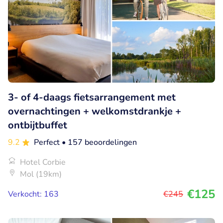
3- of 4-daags fietsarrangement met
overnachtingen + welkomstdrankje +
ontbijtbuffet
9.2
Perfect
• 157 beoordelingen
Hotel Corbie
Mol (19km)
€125
Verkocht: 163
€245