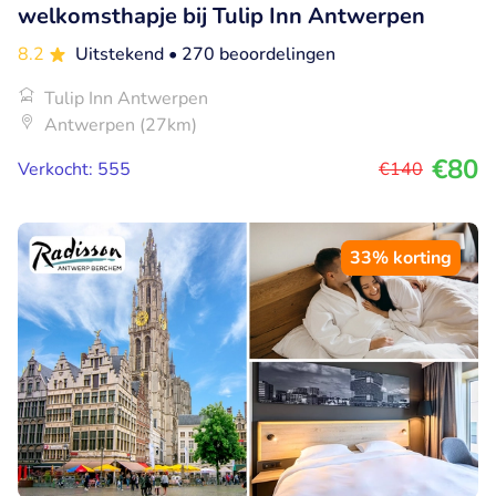
welkomsthapje bij Tulip Inn Antwerpen
8.2
Uitstekend
• 270 beoordelingen
Tulip Inn Antwerpen
Antwerpen (27km)
€80
Verkocht: 555
€140
33% korting