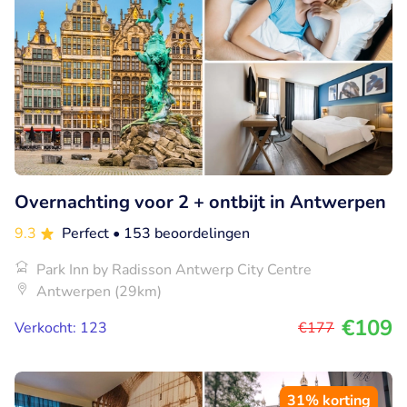
Overnachting voor 2 + ontbijt in Antwerpen
9.3
Perfect
• 153 beoordelingen
Park Inn by Radisson Antwerp City Centre
Antwerpen (29km)
€109
Verkocht: 123
€177
31% korting