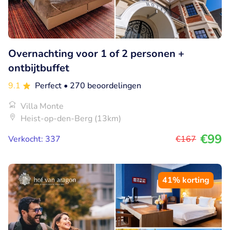
Overnachting voor 1 of 2 personen +
ontbijtbuffet
9.1
Perfect
• 270 beoordelingen
Villa Monte
Heist-op-den-Berg (13km)
€99
Verkocht: 337
€167
41% korting