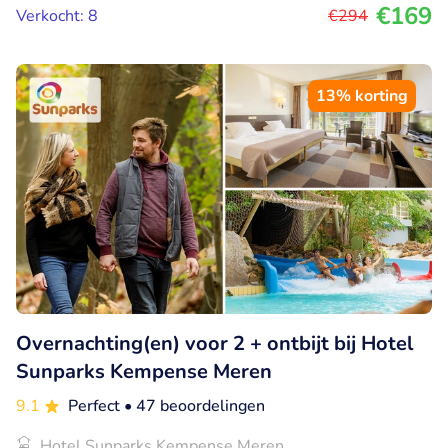
€169
Verkocht: 8
€294
13% korting
Overnachting(en) voor 2 + ontbijt bij Hotel
Sunparks Kempense Meren
9.1
Perfect
• 47 beoordelingen
Hotel Sunparks Kempense Meren