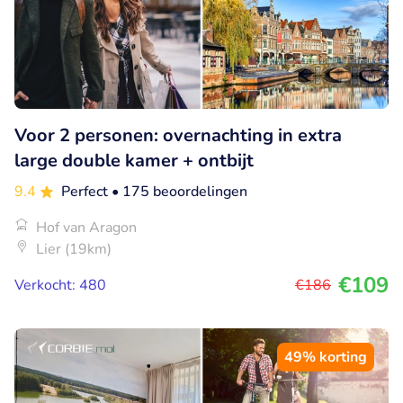
Voor 2 personen: overnachting in extra
large double kamer + ontbijt
9.4
Perfect
• 175 beoordelingen
Hof van Aragon
Lier (19km)
€109
Verkocht: 480
€186
49% korting