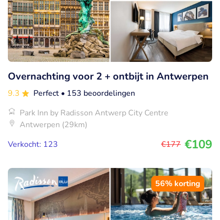
Overnachting voor 2 + ontbijt in Antwerpen
9.3
Perfect
• 153 beoordelingen
Park Inn by Radisson Antwerp City Centre
Antwerpen (29km)
€109
Verkocht: 123
€177
56% korting