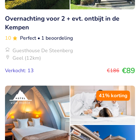
Overnachting voor 2 + evt. ontbijt in de
Kempen
10
Perfect
• 1 beoordeling
Guesthouse De Steenberg
Geel (12km)
€89
Verkocht: 13
€186
41% korting