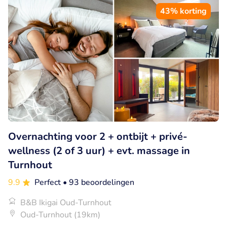
43% korting
Overnachting voor 2 + ontbijt + privé-
wellness (2 of 3 uur) + evt. massage in
Turnhout
9.9
Perfect
• 93 beoordelingen
B&B Ikigai Oud-Turnhout
Oud-Turnhout (19km)