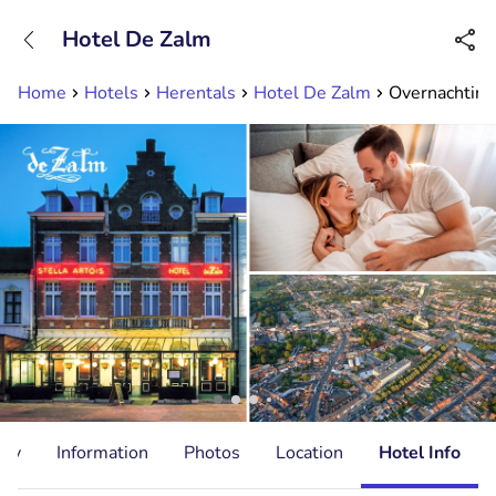
+31882050505
Hotel De Zalm
Available until 23:00
Home
Hotels
Herentals
Hotel De Zalm
Overnachting 
ity
Information
Photos
Location
Hotel Info