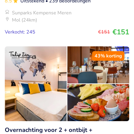
8.5
Uitstekend
• 239 beoordelingen
Sunparks Kempense Meren
Mol (24km)
€151
Verkocht: 245
€151
43% korting
Overnachting voor 2 + ontbijt +