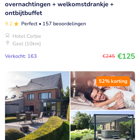
overnachtingen + welkomstdrankje +
ontbijtbuffet
9.2
Perfect
• 157 beoordelingen
Hotel Corbie
Geel (10km)
€125
Verkocht: 163
€245
52% korting