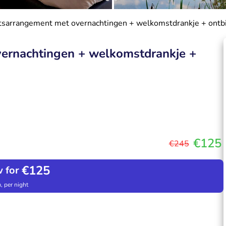
etsarrangement met overnachtingen + welkomstdrankje + ontbi
vernachtingen + welkomstdrankje +
€125
€245
€125
 for
, per night