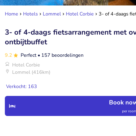
Home
Hotels
Lommel
Hotel Corbie
3- of 4-daags fi
3- of 4-daags fietsarrangement met o
ontbijtbuffet
9.2
Perfect
• 157 beoordelingen
Hotel Corbie
Lommel (416km)
Verkocht: 163
Book now
per room