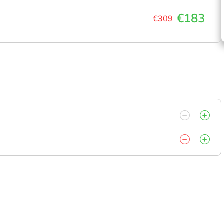
€183
€309