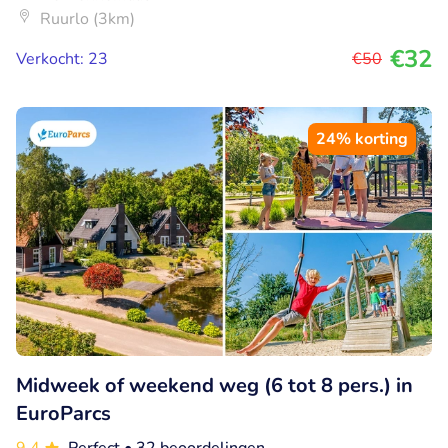
Ruurlo (3km)
€32
Verkocht: 23
€50
24% korting
Midweek of weekend weg (6 tot 8 pers.) in
EuroParcs