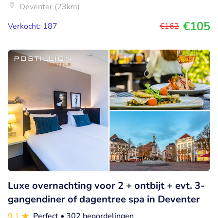
Deventer (23km)
€105
Verkocht: 187
€162
Luxe overnachting voor 2 + ontbijt + evt. 3-
gangendiner of dagentree spa in Deventer
9.1
Perfect
• 302 beoordelingen