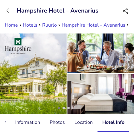
+31882050505
Hampshire Hotel – Avenarius
Available until 23:00
Home
Hotels
Ruurlo
Hampshire Hotel – Avenarius
O
ity
Information
Photos
Location
Hotel Info