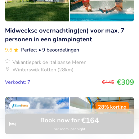
Midweekse overnachting(en) voor max. 7
personen in een glampingtent
9.6
Perfect
• 9 beoordelingen
Vakantiepark de Italiaanse Meren
Winterswijk Kotten (28km)
€309
Verkocht: 7
€445
28% korting
€164
Book now for
per room, per night
Discover
Search
Bookings
Menu