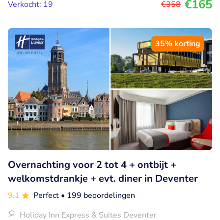
€165
Verkocht: 19
€358
35% korting
Overnachting voor 2 tot 4 + ontbijt +
welkomstdrankje + evt. diner in Deventer
9.1
Perfect
• 199 beoordelingen
Holiday Inn Express & Suites Deventer