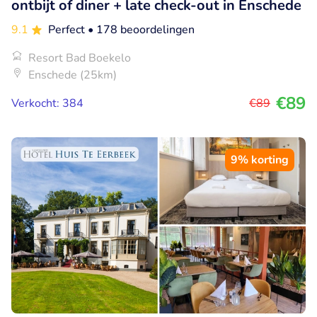
ontbijt of diner + late check-out in Enschede
9.1
Perfect
• 178 beoordelingen
Resort Bad Boekelo
Enschede (25km)
€89
Verkocht: 384
€89
9% korting