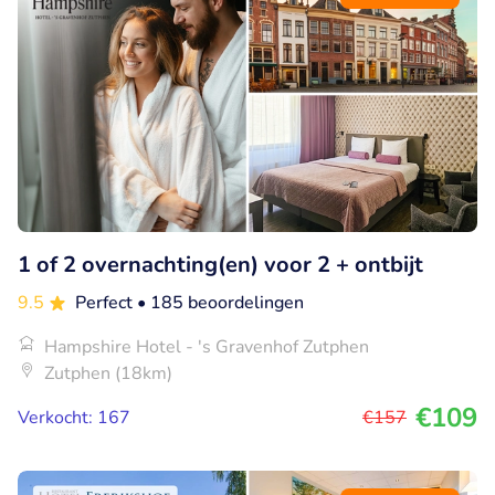
1 of 2 overnachting(en) voor 2 + ontbijt
9.5
Perfect
• 185 beoordelingen
Hampshire Hotel - 's Gravenhof Zutphen
Zutphen (18km)
€109
Verkocht: 167
€157