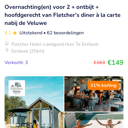
Overnachting(en) voor 2 + ontbijt +
hoofdgerecht van Fletcher's diner à la carte
nabij de Veluwe
8.1
Uitstekend
• 62 beoordelingen
Fletcher Hotel-Landgoed Huis Te Eerbeek
Eerbeek (25km)
€149
Verkocht: 3
€163
31% korting