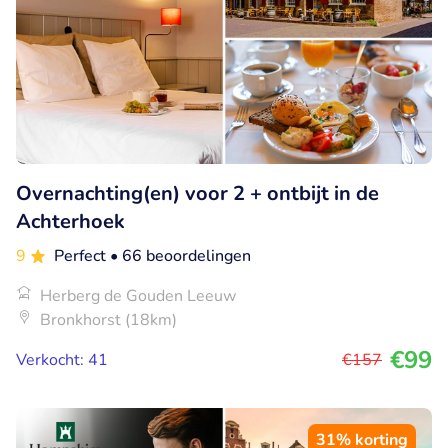
Overnachting(en) voor 2 + ontbijt in de
Achterhoek
9
Perfect
• 66 beoordelingen
Herberg de Gouden Leeuw
Bronkhorst (18km)
€99
Verkocht: 41
€157
31% korting