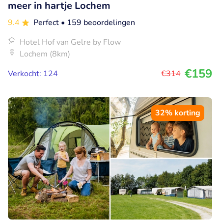
meer in hartje Lochem
9.4
Perfect
• 159 beoordelingen
Hotel Hof van Gelre by Flow
Lochem (8km)
€159
Verkocht: 124
€314
32% korting