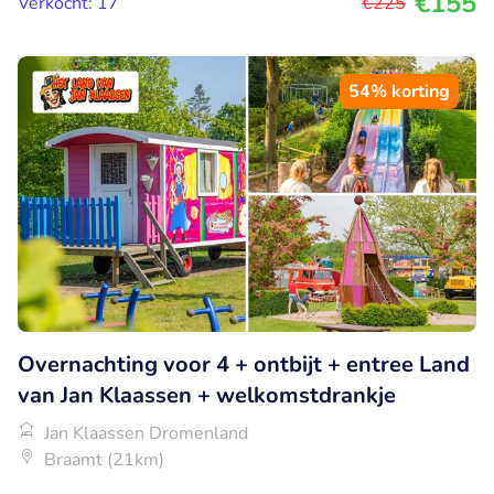
€155
Verkocht: 17
€225
54% korting
Overnachting voor 4 + ontbijt + entree Land
van Jan Klaassen + welkomstdrankje
Jan Klaassen Dromenland
Braamt (21km)