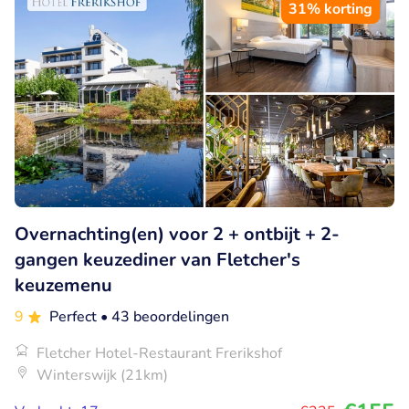
31% korting
Overnachting(en) voor 2 + ontbijt + 2-
gangen keuzediner van Fletcher's
keuzemenu
9
Perfect
• 43 beoordelingen
Fletcher Hotel-Restaurant Frerikshof
Winterswijk (21km)