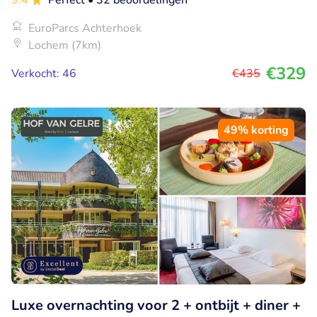
9.4
Perfect
• 32 beoordelingen
EuroParcs Achterhoek
Lochem (7km)
€329
Verkocht: 46
€435
49% korting
Luxe overnachting voor 2 + ontbijt + diner +