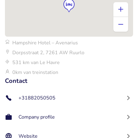
Hampshire Hotel – Avenarius
Dorpsstraat 2, 7261 AW Ruurlo
531 km van Le Havre
0km van treinstation
Contact
+31882050505
Company profile
Website