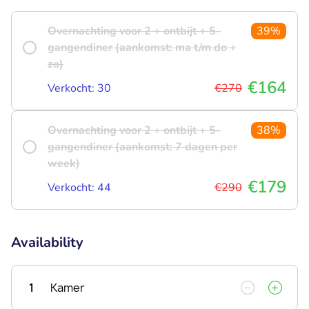
Overnachting voor 2 + ontbijt + 5-
39%
gangendiner (aankomst: ma t/m do +
zo)
€164
Verkocht: 30
€270
Overnachting voor 2 + ontbijt + 5-
38%
gangendiner (aankomst: 7 dagen per
week)
€179
Verkocht: 44
€290
Availability
1
Kamer