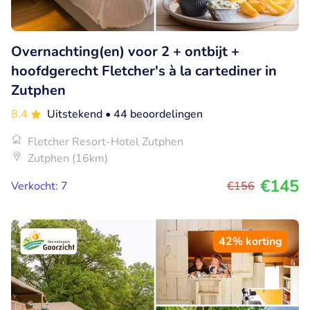
Overnachting(en) voor 2 + ontbijt +
hoofdgerecht Fletcher's à la cartediner in
Zutphen
8.4
Uitstekend
• 44 beoordelingen
Fletcher Resort-Hotel Zutphen
Zutphen (16km)
€145
Verkocht: 7
€156
42% korting