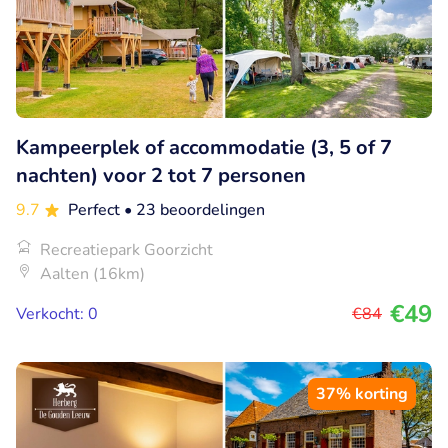
Kampeerplek of accommodatie (3, 5 of 7
nachten) voor 2 tot 7 personen
9.7
Perfect
• 23 beoordelingen
Recreatiepark Goorzicht
Aalten (16km)
€49
Verkocht: 0
€84
37% korting