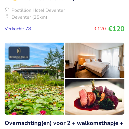
Postillion Hotel Deventer
Deventer (25km)
€120
Verkocht: 78
€120
Overnachting(en) voor 2 + welkomsthapje +