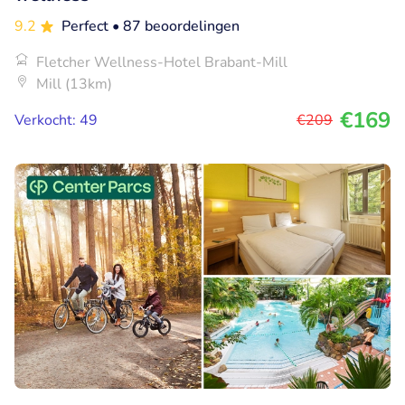
9.2
Perfect
• 87 beoordelingen
Fletcher Wellness-Hotel Brabant-Mill
Mill (13km)
€169
Verkocht: 49
€209