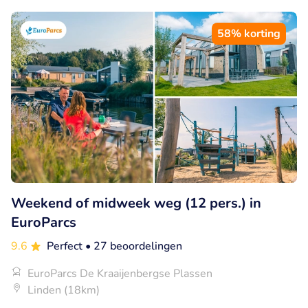
58% korting
Weekend of midweek weg (12 pers.) in
EuroParcs
9.6
Perfect
• 27 beoordelingen
EuroParcs De Kraaijenbergse Plassen
Linden (18km)