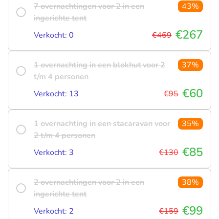
7 overnachtingen voor 2 in een
43%
ingerichte tent
€267
Verkocht: 0
€469
1 overnachting in een blokhut voor 2
37%
t/m 4 personen
€60
Verkocht: 13
€95
1 overnachting in een stacaravan voor
35%
2 t/m 4 personen
€85
Verkocht: 3
€130
2 overnachtingen voor 2 in een
38%
ingerichte tent
€99
Verkocht: 2
€159