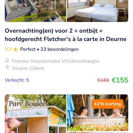
Overnachting(en) voor 2 + ontbijt +
hoofdgerecht Fletcher's à la carte in Deurne
9.9
Perfect
• 33 beoordelingen
Fletcher Kloosterhotel Willibrordhaeghe
Deurne (16km)
€155
Verkocht: 5
€183
42% korting