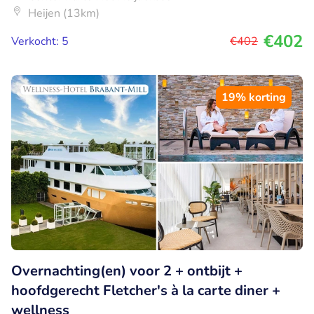
Heijen (13km)
€402
Verkocht: 5
€402
19% korting
Overnachting(en) voor 2 + ontbijt +
hoofdgerecht Fletcher's à la carte diner +
wellness