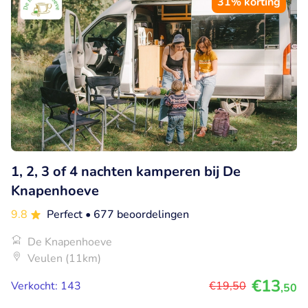
31% korting
1, 2, 3 of 4 nachten kamperen bij De
Knapenhoeve
9.8
Perfect
• 677 beoordelingen
De Knapenhoeve
Veulen (11km)
€13
Verkocht: 143
€19
,50
,50