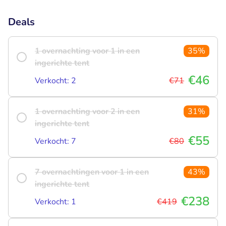
Deals
1 overnachting voor 1 in een
35%
ingerichte tent
€46
Verkocht: 2
€71
1 overnachting voor 2 in een
31%
ingerichte tent
€55
Verkocht: 7
€80
7 overnachtingen voor 1 in een
43%
ingerichte tent
€238
Verkocht: 1
€419