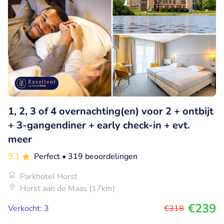
1, 2, 3 of 4 overnachting(en) voor 2 + ontbijt
+ 3-gangendiner + early check-in + evt.
meer
9.1
Perfect
• 319 beoordelingen
Parkhotel Horst
Horst aan de Maas (17km)
€239
Verkocht: 3
€318