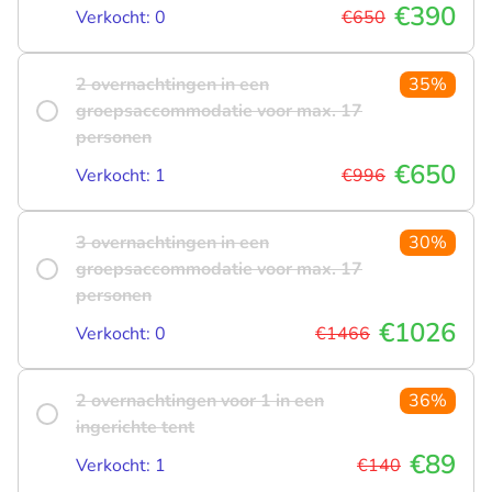
€390
Verkocht: 0
€650
2 overnachtingen in een
35%
groepsaccommodatie voor max. 17
personen
€650
Verkocht: 1
€996
3 overnachtingen in een
30%
groepsaccommodatie voor max. 17
personen
€1026
Verkocht: 0
€1466
2 overnachtingen voor 1 in een
36%
ingerichte tent
€89
Verkocht: 1
€140