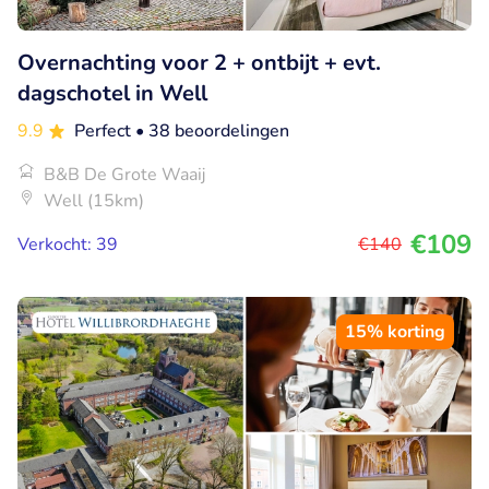
Overnachting voor 2 + ontbijt + evt.
dagschotel in Well
9.9
Perfect
• 38 beoordelingen
B&B De Grote Waaij
Well (15km)
€109
Verkocht: 39
€140
15% korting