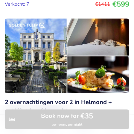
€599
Verkocht: 7
€1411
2 overnachtingen voor 2 in Helmond +
ontbijt + hoofdgerecht
€35
Book now for
9.6
Perfect
• 6 beoordelingen
per room, per night
Discover
Search
Bookings
Menu
Golden Tulip West Ende