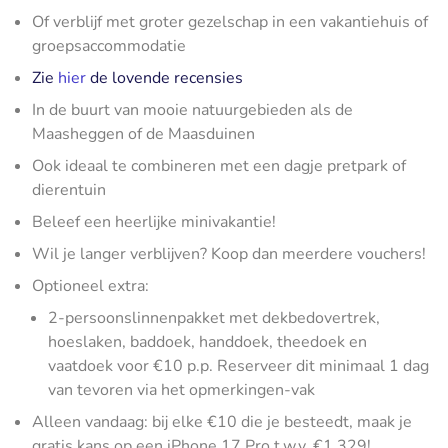
Of verblijf met groter gezelschap in een vakantiehuis of
groepsaccommodatie
Zie
hier
de lovende recensies
In de buurt van mooie natuurgebieden als de
Maasheggen of de Maasduinen
Ook ideaal te combineren met een dagje pretpark of
dierentuin
Beleef een heerlijke minivakantie!
Wil je langer verblijven? Koop dan meerdere vouchers!
Optioneel extra:
2-persoonslinnenpakket met dekbedovertrek,
hoeslaken, baddoek, handdoek, theedoek en
vaatdoek voor €10 p.p. Reserveer dit minimaal 1 dag
van tevoren via het opmerkingen-vak
Alleen vandaag: bij elke €10 die je besteedt, maak je
gratis kans op een iPhone 17 Pro t.w.v. €1.329!