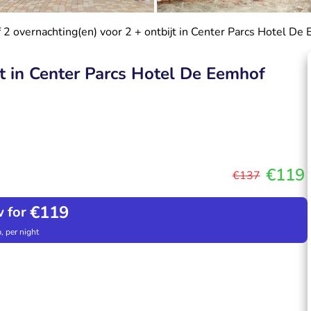
f 2 overnachting(en) voor 2 + ontbijt in Center Parcs Hotel De
jt in Center Parcs Hotel De Eemhof
€119
€137
€119
 for
, per night