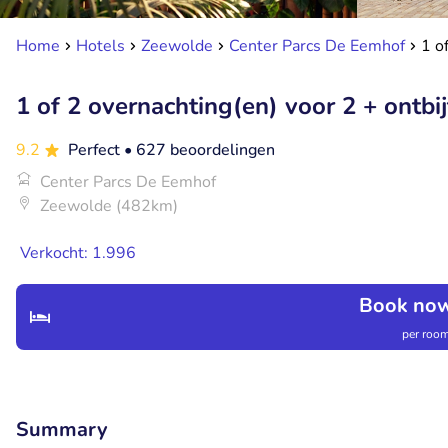
Home
Hotels
Zeewolde
Center Parcs De Eemhof
1 o
1 of 2 overnachting(en) voor 2 + ontbi
9.2
Perfect
• 627 beoordelingen
Center Parcs De Eemhof
Zeewolde (482km)
Verkocht: 1.996
Book now
per room
Summary