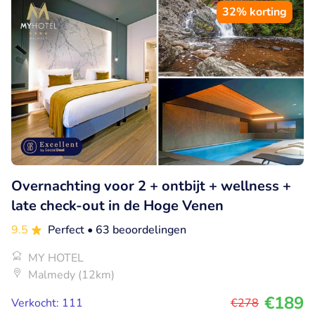
32% korting
Overnachting voor 2 + ontbijt + wellness +
late check-out in de Hoge Venen
9.5
Perfect
• 63 beoordelingen
MY HOTEL
Malmedy (12km)
€189
Verkocht: 111
€278