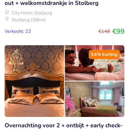
out + welkomstdrankje in Stolberg
City Hotel Stolberg
Stolberg (38km)
€99
Verkocht: 22
€148
54% korting
Overnachting voor 2 + ontbijt + early check-