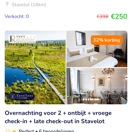
Stavelot (18km)
€250
Verkocht: 0
€398
32% korting
Overnachting voor 2 + ontbijt + vroege
check-in + late check-out in Stavelot
10
Perfect
• 6 beoordelingen