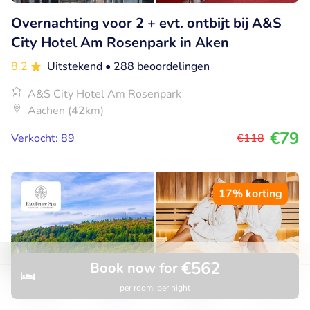
Overnachting voor 2 + evt. ontbijt bij A&S
City Hotel Am Rosenpark in Aken
8.2
Uitstekend
• 288 beoordelingen
A&S City Hotel Am Rosenpark
Aachen (42km)
€79
Verkocht: 89
€118
17% korting
€562
Book now for
per room, per night
Discover
Search
Bookings
Menu