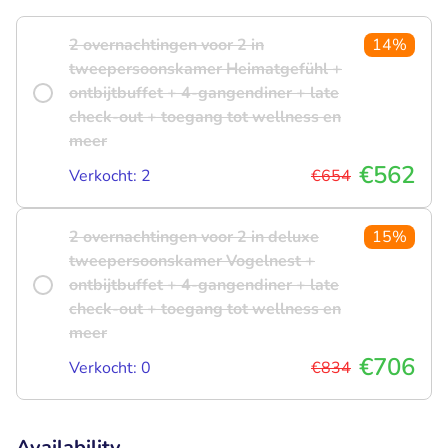
2 overnachtingen voor 2 in
14%
tweepersoonskamer Heimatgefühl +
ontbijtbuffet + 4-gangendiner + late
check-out + toegang tot wellness en
meer
€562
Verkocht: 2
€654
2 overnachtingen voor 2 in deluxe
15%
tweepersoonskamer Vogelnest +
ontbijtbuffet + 4-gangendiner + late
check-out + toegang tot wellness en
meer
€706
Verkocht: 0
€834
Availability