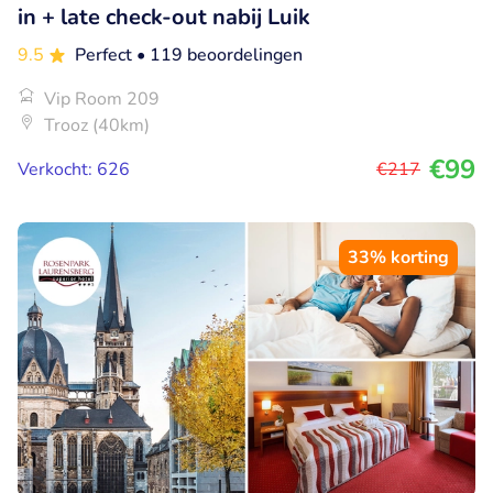
in + late check-out nabij Luik
9.5
Perfect
• 119 beoordelingen
Vip Room 209
Trooz (40km)
€99
Verkocht: 626
€217
33% korting