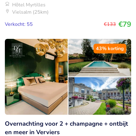
Hôtel Myrtilles
Vielsalm (25km)
€79
Verkocht: 55
€133
43% korting
Overnachting voor 2 + champagne + ontbijt
en meer in Verviers