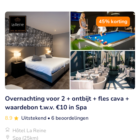
45% korting
Overnachting voor 2 + ontbijt + fles cava +
waardebon t.w.v. €10 in Spa
8.9
Uitstekend
• 6 beoordelingen
Hôtel La Reine
Spa (25km)