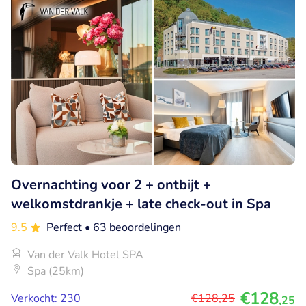
Overnachting voor 2 + ontbijt +
welkomstdrankje + late check-out in Spa
9.5
Perfect
• 63 beoordelingen
Van der Valk Hotel SPA
Spa (25km)
€128
Verkocht: 230
€128
,25
,25