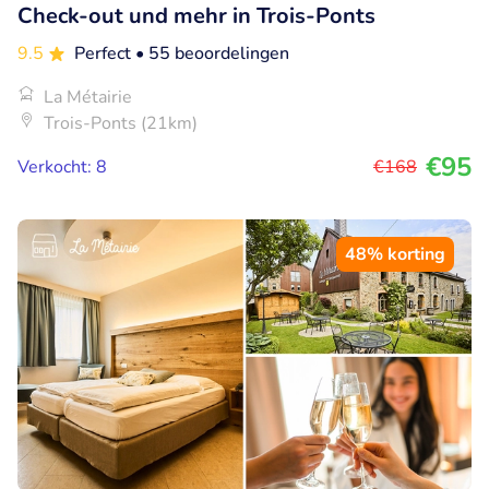
Check-out und mehr in Trois-Ponts
9.5
Perfect
• 55 beoordelingen
La Métairie
Trois-Ponts (21km)
€95
Verkocht: 8
€168
48% korting