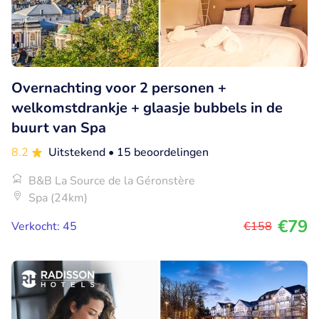
Overnachting voor 2 personen +
welkomstdrankje + glaasje bubbels in de
buurt van Spa
8.2
Uitstekend
• 15 beoordelingen
B&B La Source de la Géronstère
Spa (24km)
€79
Verkocht: 45
€158