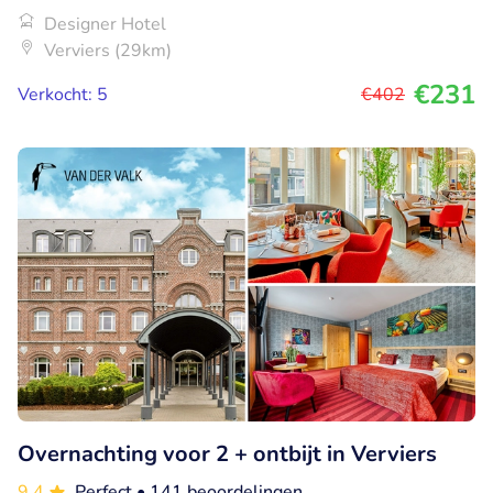
Designer Hotel
Verviers (29km)
€231
Verkocht: 5
€402
Overnachting voor 2 + ontbijt in Verviers
9.4
Perfect
• 141 beoordelingen