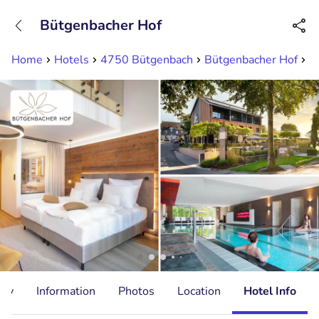
+31882050505
Bütgenbacher Hof
Available until 23:00
Home
Hotels
4750 Bütgenbach
Bütgenbacher Hof
2
ity
Information
Photos
Location
Hotel Info