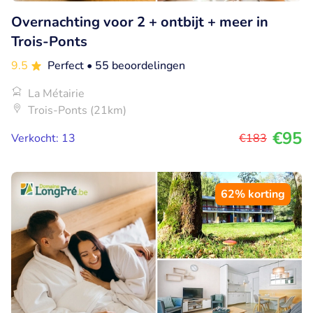
Overnachting voor 2 + ontbijt + meer in
Trois-Ponts
9.5
Perfect
• 55 beoordelingen
La Métairie
Trois-Ponts (21km)
€95
Verkocht: 13
€183
62% korting