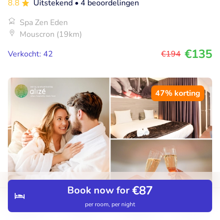
8.8
Uitstekend
• 4 beoordelingen
Spa Zen Eden
Mouscron (19km)
€135
Verkocht: 42
€194
47% korting
€87
Book now for
per room, per night
Discover
Search
Bookings
Menu
Overnachting voor 2 + ontbijt +