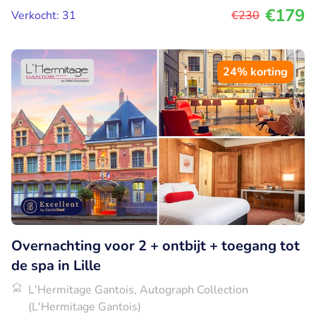
€179
Verkocht: 31
€230
24% korting
Overnachting voor 2 + ontbijt + toegang tot
de spa in Lille
L'Hermitage Gantois, Autograph Collection
(L'Hermitage Gantois)