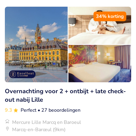
34% korting
Overnachting voor 2 + ontbijt + late check-
out nabij Lille
9.3
Perfect
• 27 beoordelingen
Mercure Lille Marcq en Baroeul
Marcq-en-Barœul (9km)