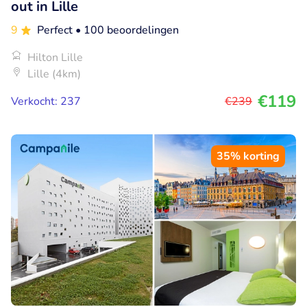
out in Lille
9
Perfect
• 100 beoordelingen
Hilton Lille
Lille (4km)
€119
Verkocht: 237
€239
35% korting