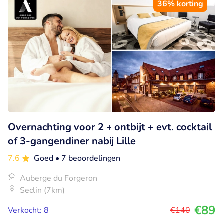
36% korting
Overnachting voor 2 + ontbijt + evt. cocktail
of 3-gangendiner nabij Lille
7.6
Goed
• 7 beoordelingen
Auberge du Forgeron
Seclin (7km)
€89
Verkocht: 8
€140