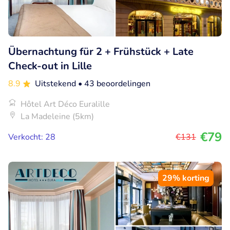
Übernachtung für 2 + Frühstück + Late
Check-out in Lille
8.9
Uitstekend
• 43 beoordelingen
Hôtel Art Déco Euralille
La Madeleine (5km)
€79
Verkocht: 28
€131
29% korting