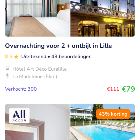
Overnachting voor 2 + ontbijt in Lille
8.9
Uitstekend
• 43 beoordelingen
Hôtel Art Déco Euralille
La Madeleine (5km)
€79
Verkocht: 300
€111
43% korting