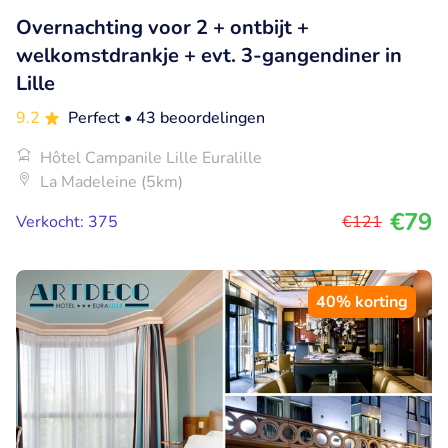
Overnachting voor 2 + ontbijt +
welkomstdrankje + evt. 3-gangendiner in
Lille
9.2
Perfect
• 43 beoordelingen
Hôtel Campanile Lille Euralille
La Madeleine (5km)
€79
Verkocht: 375
€121
40% korting