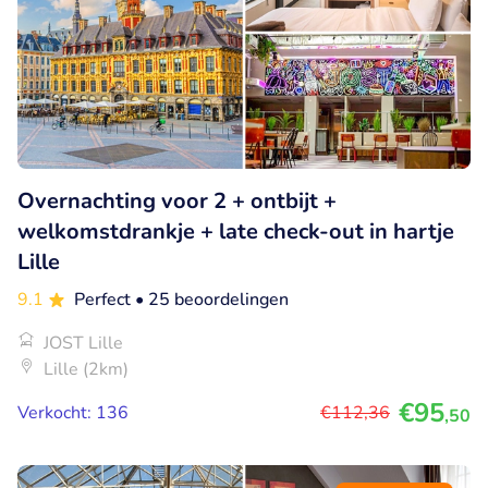
Overnachting voor 2 + ontbijt +
welkomstdrankje + late check-out in hartje
Lille
9.1
Perfect
• 25 beoordelingen
JOST Lille
Lille (2km)
€95
Verkocht: 136
€112
,36
,50