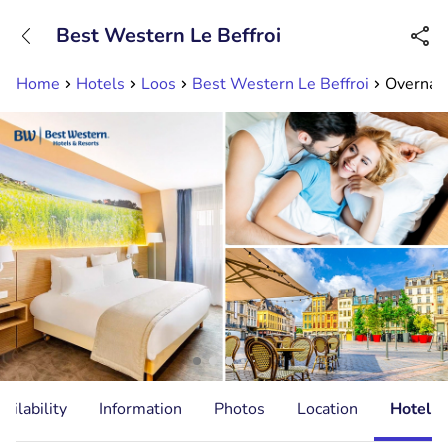
+31882050505
Best Western Le Beffroi
Available until 23:00
Home
Hotels
Loos
Best Western Le Beffroi
Overnach
ailability
Information
Photos
Location
Hotel I