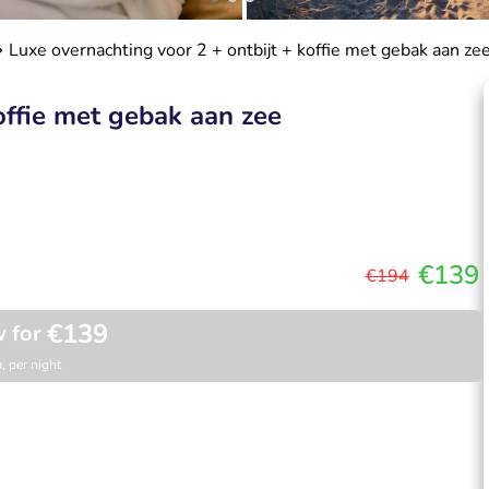
Luxe overnachting voor 2 + ontbijt + koffie met gebak aan ze
offie met gebak aan zee
€139
€194
€139
 for
, per night