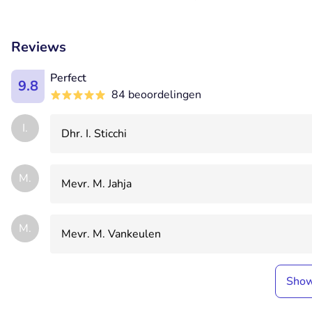
Reviews
Perfect
9.8
84 beoordelingen
I.
Dhr. I. Sticchi
M.
Mevr. M. Jahja
M.
Mevr. M. Vankeulen
Sho