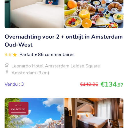
Overnachting voor 2 + ontbijt in Amsterdam
Oud-West
9.6
Parfait
• 86 commentaires
Leonardo Hotel Amsterdam Leidse Square
Amsterdam (9km)
€134
Vendu : 3
€149
,96
,97