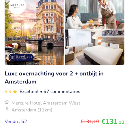
Luxe overnachting voor 2 + ontbijt in
Amsterdam
8.9
Excellent
• 57 commentaires
Mercure Hotel Amsterdam West
Amsterdam (11km)
€131
Vendu : 62
€131
,10
,10