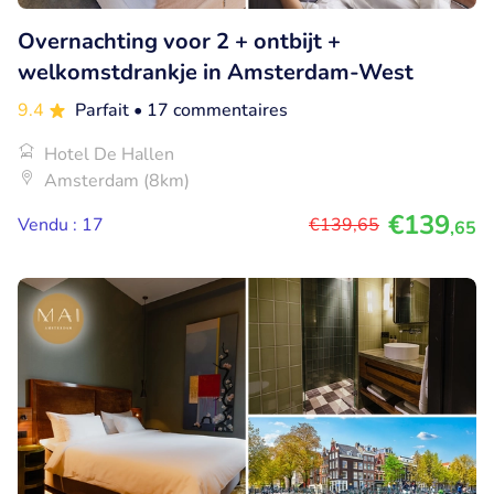
Overnachting voor 2 + ontbijt +
welkomstdrankje in Amsterdam-West
9.4
Parfait
• 17 commentaires
Hotel De Hallen
Amsterdam (8km)
€139
Vendu : 17
€139
,65
,65