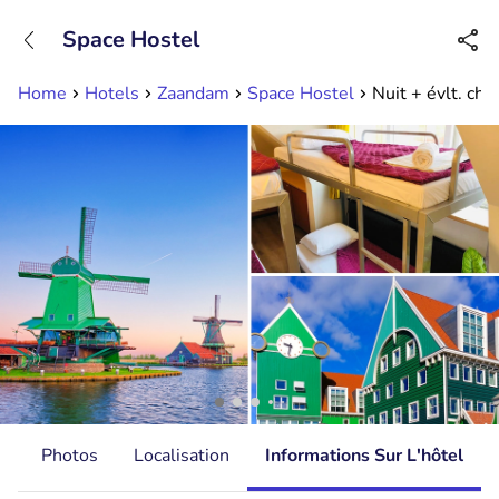
+31882050505
Space Hostel
Disponible jusqu'à 23:00 heures
Home
Hotels
Zaandam
Space Hostel
Nuit + évlt. che
s
Photos
Localisation
Informations Sur L'hôtel