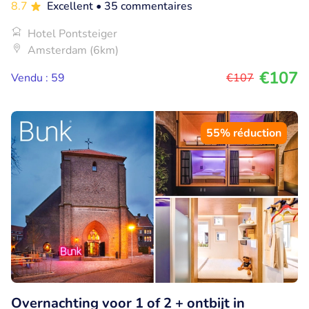
8.7
Excellent
• 35 commentaires
Hotel Pontsteiger
Amsterdam (6km)
€107
Vendu : 59
€107
55% réduction
Overnachting voor 1 of 2 + ontbijt in