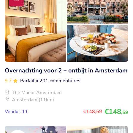
Overnachting voor 2 + ontbijt in Amsterdam
9.7
Parfait
• 201 commentaires
The Manor Amsterdam
Amsterdam (11km)
€148
Vendu : 11
€148
,59
,59