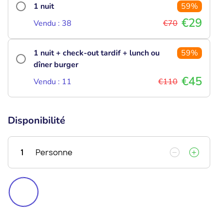
1 nuit
59%
€29
Vendu : 38
€70
1 nuit + check-out tardif + lunch ou
59%
dîner burger
€45
Vendu : 11
€110
Disponibilité
1
Personne