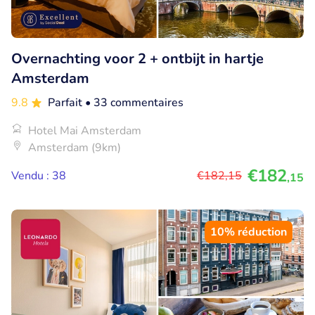
Overnachting voor 2 + ontbijt in hartje
Amsterdam
9.8
Parfait
• 33 commentaires
Hotel Mai Amsterdam
Amsterdam (9km)
€182
Vendu : 38
€182
,15
,15
10% réduction