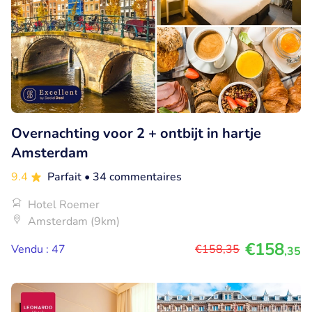
Overnachting voor 2 + ontbijt in hartje
Amsterdam
9.4
Parfait
• 34 commentaires
Hotel Roemer
Amsterdam (9km)
€158
Vendu : 47
€158
,35
,35