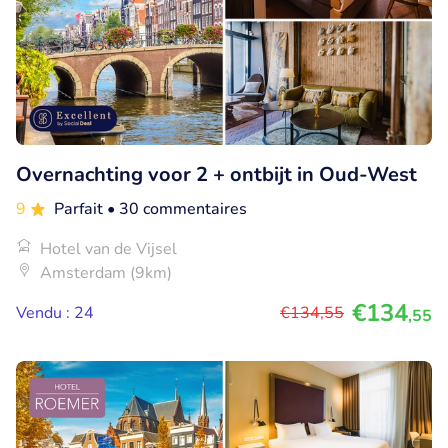
Overnachting voor 2 + ontbijt in Oud-West
9
Parfait
• 30 commentaires
Hotel van de Vijsel
Amsterdam (9km)
€134
Vendu : 24
€134
,55
,55