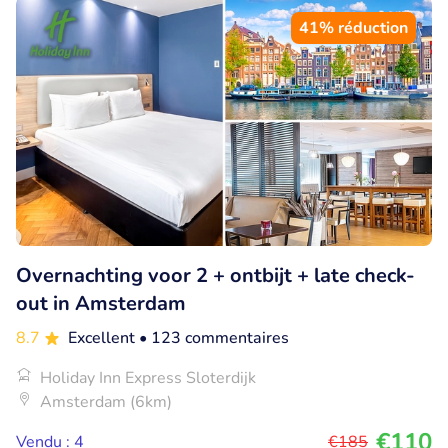
41% réduction
Overnachting voor 2 + ontbijt + late check-
out in Amsterdam
8.7
Excellent
• 123 commentaires
Holiday Inn Express Sloterdijk
Amsterdam (6km)
€110
Vendu : 4
€185