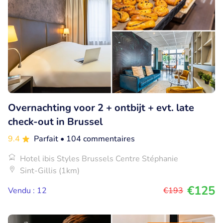
Overnachting voor 2 + ontbijt + evt. late
check-out in Brussel
9.4
Parfait
• 104 commentaires
Hotel ibis Styles Brussels Centre Stéphanie
Sint-Gillis (1km)
€125
Vendu : 12
€193