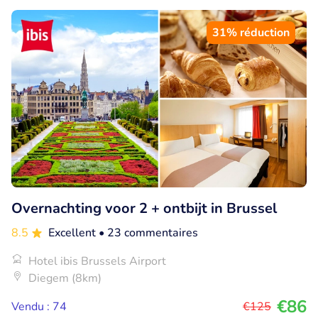
31% réduction
Overnachting voor 2 + ontbijt in Brussel
8.5
Excellent
• 23 commentaires
Hotel ibis Brussels Airport
Diegem (8km)
€86
Vendu : 74
€125