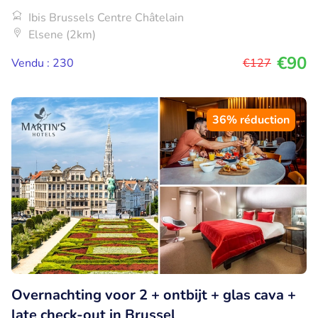
Ibis Brussels Centre Châtelain
Elsene (2km)
€90
Vendu : 230
€127
36% réduction
Overnachting voor 2 + ontbijt + glas cava +
late check-out in Brussel