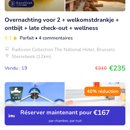
Overnachting voor 2 + welkomstdrankje +
ontbijt + late check-out + wellness
9.3
Parfait
• 4 commentaires
Radisson Collection The National Hotel, Brussels
Sterrebeek (12km)
€235
Vendu : 19
€310
40% réduction
€167
Réserver maintenant pour
par chambre, par nuit
Découvrir
Rechercher
Réservations
Menu