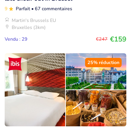
9
Parfait
• 67 commentaires
Martin's Brussels EU
Bruxelles (3km)
€159
Vendu : 29
€247
25% réduction