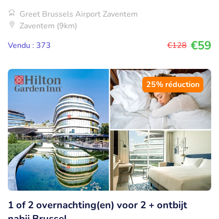
Greet Brussels Airport Zaventem
Zaventem (9km)
€59
Vendu : 373
€128
25% réduction
1 of 2 overnachting(en) voor 2 + ontbijt
nabij Brussel