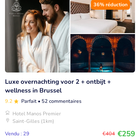
36% réduction
Luxe overnachting voor 2 + ontbijt +
wellness in Brussel
9.2
Parfait
• 52 commentaires
Hotel Manos Premier
Saint-Gilles (1km)
€259
Vendu : 29
€404