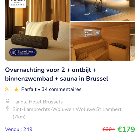
Overnachting voor 2 + ontbijt +
binnenzwembad + sauna in Brussel
9.1
Parfait
• 34 commentaires
Tangla Hotel Brussels
Sint-Lambrechts-Woluwe / Woluwé St Lambert
(7km)
€179
Vendu : 249
€304