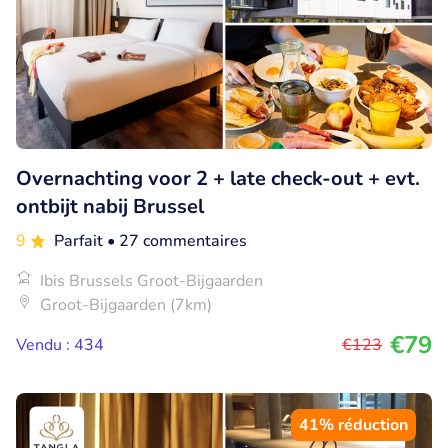
Overnachting voor 2 + late check-out + evt.
ontbijt nabij Brussel
9
Parfait
• 27 commentaires
Ibis Brussels Groot-Bijgaarden
Groot-Bijgaarden (7km)
€79
Vendu : 434
€123
41% réduction