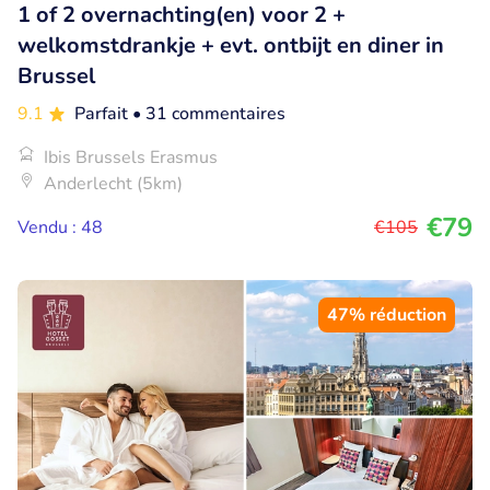
1 of 2 overnachting(en) voor 2 +
welkomstdrankje + evt. ontbijt en diner in
Brussel
9.1
Parfait
• 31 commentaires
Ibis Brussels Erasmus
Anderlecht (5km)
€79
Vendu : 48
€105
47% réduction