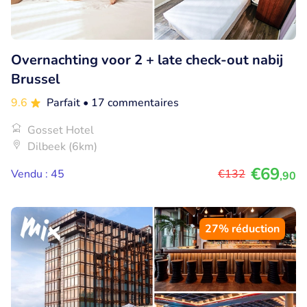
Overnachting voor 2 + late check-out nabij
Brussel
9.6
Parfait
• 17 commentaires
Gosset Hotel
Dilbeek (6km)
€69
Vendu : 45
€132
,90
27% réduction