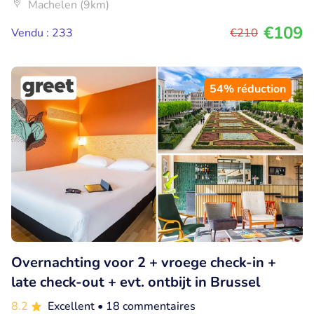
Machelen (9km)
€109
Vendu : 233
€210
54% réduction
Overnachting voor 2 + vroege check-in +
late check-out + evt. ontbijt in Brussel
8.2
Excellent
• 18 commentaires