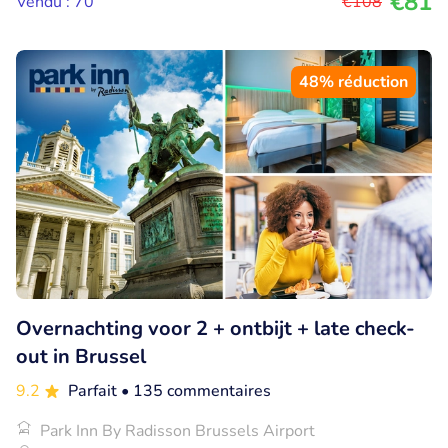
€81
Vendu : 70
€108
48% réduction
Overnachting voor 2 + ontbijt + late check-
out in Brussel
9.2
Parfait
• 135 commentaires
Park Inn By Radisson Brussels Airport