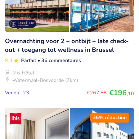
Overnachting voor 2 + ontbijt + late check-
out + toegang tot wellness in Brussel
9.4
Parfait
• 36 commentaires
Mix Hôtel
Watermaal-Bosvoorde (7km)
€196
Vendu : 23
€267
,88
,10
36% réduction