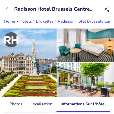
+31882050505
Radisson Hotel Brussels Centre
Disponible jusqu'à 23:00 heures
Midi
Home
Hotels
Bruxelles
Radisson Hotel Brussels Cent
s
Photos
Localisation
Informations Sur L'hôtel