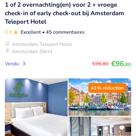
1 of 2 overnachting(en) voor 2 + vroege
check-in of early check-out bij Amsterdam
Teleport Hotel
8.8
Excellent
• 45 commentaires
Amsterdam Teleport Hotel
Amsterdam (5km)
€96
Vendu : 3
€96
,80
,80
41% réduction