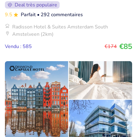
Deal très populaire
9.5
Parfait
• 292 commentaires
Radisson Hotel & Suites Amsterdam South
Amstelveen (2km)
€85
Vendu : 585
€174