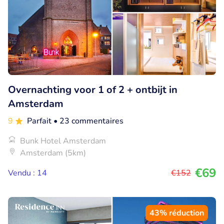
Overnachting voor 1 of 2 + ontbijt in
Amsterdam
9
Parfait
• 23 commentaires
Bunk Hotel Amsterdam
Amsterdam (5km)
€69
Vendu : 14
€152
43% réduction