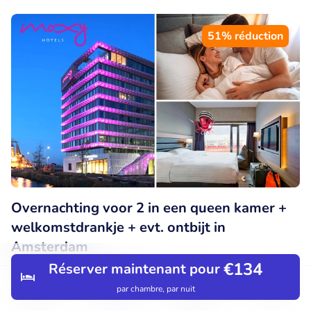
51% réduction
Overnachting voor 2 in een queen kamer +
welkomstdrankje + evt. ontbijt in
Amsterdam
€134
Réserver maintenant pour
9.1
Parfait
• 339 commentaires
par chambre, par nuit
Découvrir
Rechercher
Réservations
Menu
Moxy Amsterdam Houthavens