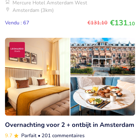
Mercure Hotel Amsterdam West
Amsterdam (3km)
€131
Vendu : 67
€131
,10
,10
Overnachting voor 2 + ontbijt in Amsterdam
9.7
Parfait
• 201 commentaires