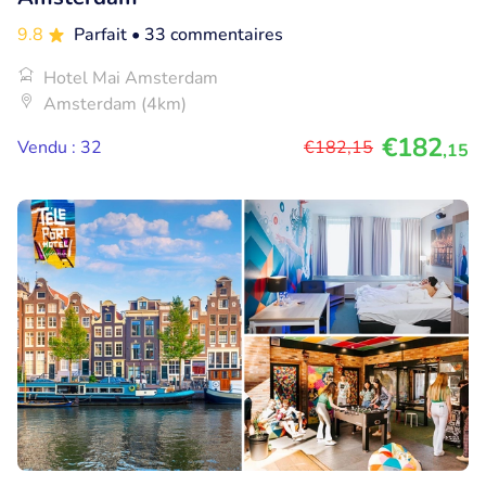
9.8
Parfait
• 33 commentaires
Hotel Mai Amsterdam
Amsterdam (4km)
€182
Vendu : 32
€182
,15
,15