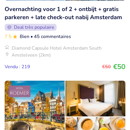
Overnachting voor 1 of 2 + ontbijt + gratis
parkeren + late check-out nabij Amsterdam
Deal très populaire
7.5
Bien
• 45 commentaires
Diamond Capsule Hotel Amsterdam South
Amstelveen (2km)
€50
Vendu : 219
€50