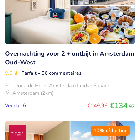
Overnachting voor 2 + ontbijt in Amsterdam
Oud-West
9.6
Parfait
• 86 commentaires
Leonardo Hotel Amsterdam Leidse Square
Amsterdam (2km)
€134
Vendu : 6
€149
,96
,97
10% réduction