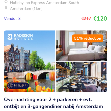
Holiday Inn Express Amsterdam South
Amsterdam (1km)
€120
Vendu : 3
€217
51% réduction
Overnachting voor 2 + parkeren + evt.
ontbijt en 3-gangendiner nabij Amsterdam