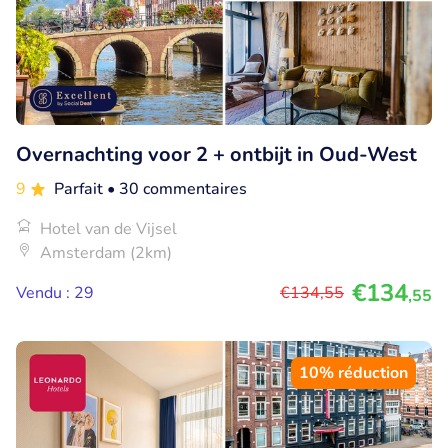
Overnachting voor 2 + ontbijt in Oud-West
9
Parfait
• 30 commentaires
Hotel van de Vijsel
Amsterdam (2km)
€134
Vendu : 29
€134
,55
,55
10% réduction