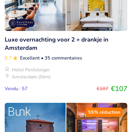
Luxe overnachting voor 2 + drankje in
Amsterdam
8.7
Excellent
• 35 commentaires
Hotel Pontsteiger
Amsterdam (5km)
€107
Vendu : 57
€107
55% réduction