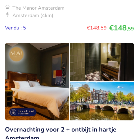
The Manor Amsterdam
Amsterdam (4km)
€148
Vendu : 5
€148
,59
,59
Overnachting voor 2 + ontbijt in hartje
Amsterdam