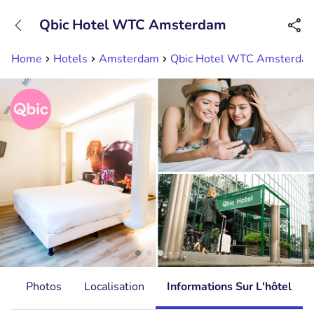
+31882050505
Qbic Hotel WTC Amsterdam
Disponible jusqu'à 23:00 heures
Home
Hotels
Amsterdam
Qbic Hotel WTC Amsterda
s
Photos
Localisation
Informations Sur L'hôtel