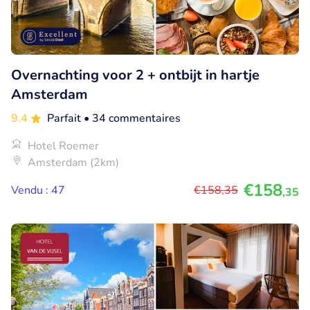
Overnachting voor 2 + ontbijt in hartje
Amsterdam
9.4
Parfait
• 34 commentaires
Hotel Roemer
Amsterdam (2km)
€158
Vendu : 47
€158
,35
,35