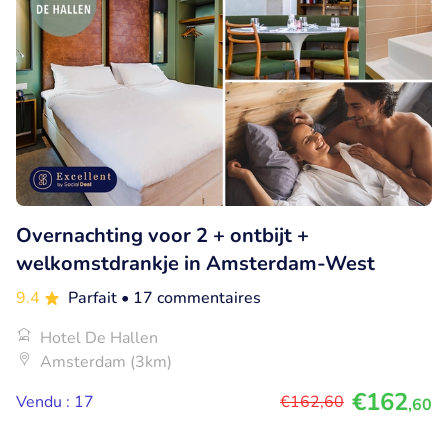
Overnachting voor 2 + ontbijt +
welkomstdrankje in Amsterdam-West
9.4
Parfait
• 17 commentaires
Hotel De Hallen
Amsterdam (3km)
€162
Vendu : 17
€162
,60
,60