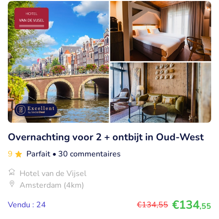
Overnachting voor 2 + ontbijt in Oud-West
9
Parfait
• 30 commentaires
Hotel van de Vijsel
Amsterdam (4km)
€134
Vendu : 24
€134
,55
,55