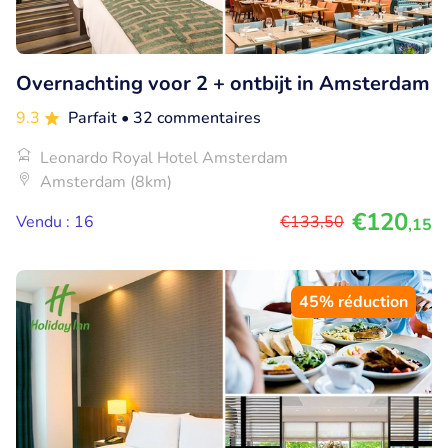
Overnachting voor 2 + ontbijt in Amsterdam
9.3
Parfait
• 32 commentaires
Leonardo Royal Hotel Amsterdam
Amsterdam (8km)
€120
Vendu : 16
€133
,50
,15
45% réduction