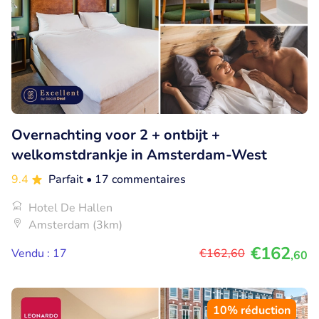
Overnachting voor 2 + ontbijt +
welkomstdrankje in Amsterdam-West
9.4
Parfait
• 17 commentaires
Hotel De Hallen
Amsterdam (3km)
€162
Vendu : 17
€162
,60
,60
10% réduction