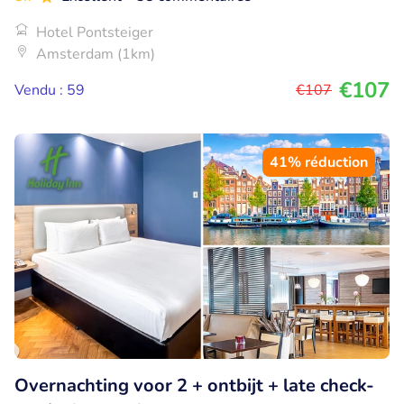
Hotel Pontsteiger
Amsterdam (1km)
€107
Vendu : 59
€107
41% réduction
Overnachting voor 2 + ontbijt + late check-