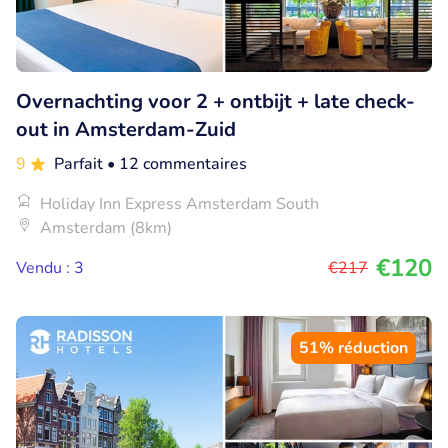
Overnachting voor 2 + ontbijt + late check-
out in Amsterdam-Zuid
9
Parfait
• 12 commentaires
Holiday Inn Express Amsterdam South
Amsterdam (8km)
€120
Vendu : 3
€217
51% réduction