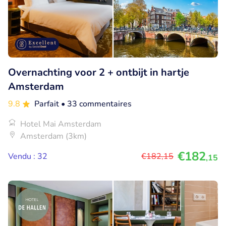
Overnachting voor 2 + ontbijt in hartje
Amsterdam
9.8
Parfait
• 33 commentaires
Hotel Mai Amsterdam
Amsterdam (3km)
€182
Vendu : 32
€182
,15
,15