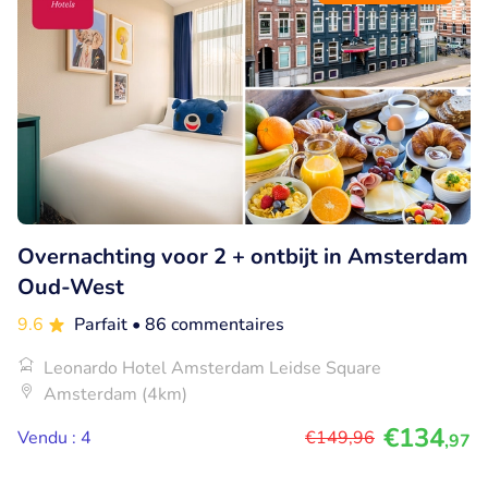
Overnachting voor 2 + ontbijt in Amsterdam
Oud-West
9.6
Parfait
• 86 commentaires
Leonardo Hotel Amsterdam Leidse Square
Amsterdam (4km)
€134
Vendu : 4
€149
,96
,97