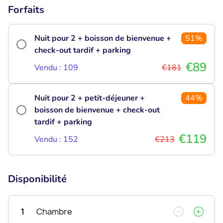
Forfaits
Nuit pour 2 + boisson de bienvenue +
51%
check-out tardif + parking
€89
Vendu : 109
€181
Nuit pour 2 + petit-déjeuner +
44%
boisson de bienvenue + check-out
tardif + parking
€119
Vendu : 152
€213
Disponibilité
1
Chambre