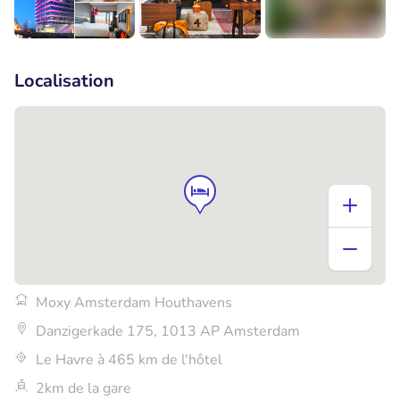
+8
Localisation
Moxy Amsterdam Houthavens
Danzigerkade 175, 1013 AP Amsterdam
Le Havre à 465 km de l'hôtel
2km de la gare