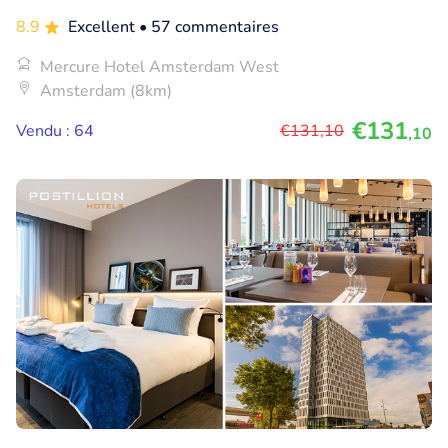
8.9
Excellent
• 57 commentaires
Mercure Hotel Amsterdam West
Amsterdam (8km)
€131
Vendu : 64
€131
,10
,10