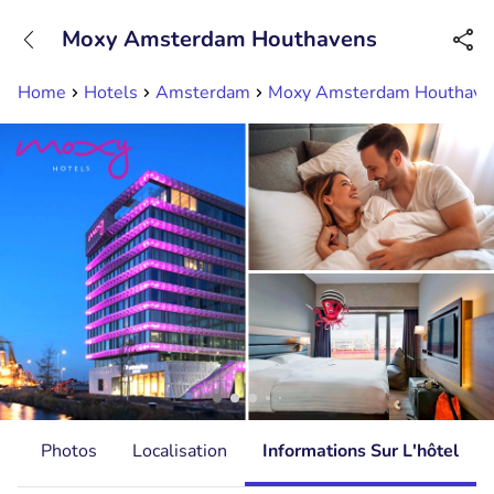
+31882050505
Moxy Amsterdam Houthavens
Disponible jusqu'à 23:00 heures
Home
Hotels
Amsterdam
Moxy Amsterdam Houthave
s
Photos
Localisation
Informations Sur L'hôtel