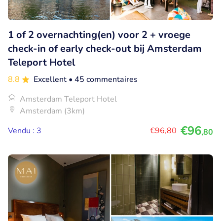
1 of 2 overnachting(en) voor 2 + vroege
check-in of early check-out bij Amsterdam
Teleport Hotel
8.8
Excellent
• 45 commentaires
Amsterdam Teleport Hotel
Amsterdam (3km)
€96
Vendu : 3
€96
,80
,80