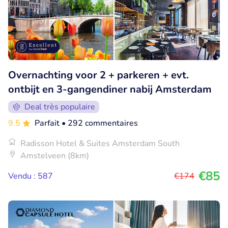
Overnachting voor 2 + parkeren + evt.
ontbijt en 3-gangendiner nabij Amsterdam
Deal très populaire
9.5
Parfait
• 292 commentaires
Radisson Hotel & Suites Amsterdam South
Amstelveen (8km)
€85
Vendu : 587
€174