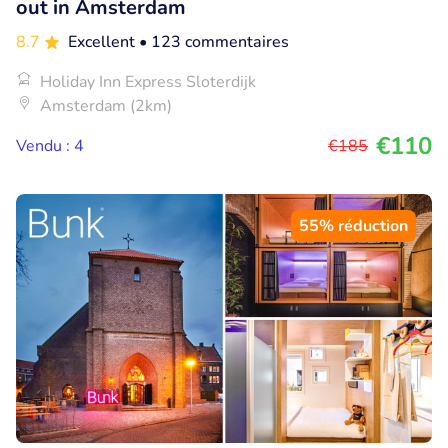
out in Amsterdam
8.7
Excellent
• 123 commentaires
Holiday Inn Express Sloterdijk
Amsterdam (2km)
€110
Vendu : 4
€185
55% réduction