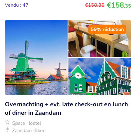
€158
Vendu : 47
€158
,35
,35
59% réduction
Overnachting + evt. late check-out en lunch
of diner in Zaandam
Space Hostel
Zaandam (5km)