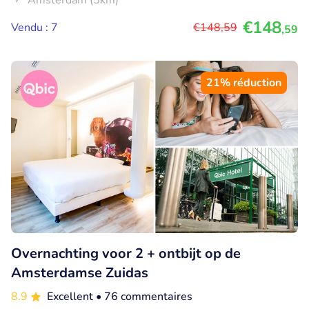
Amsterdam (5km)
€148
Vendu : 7
€148
,59
,59
21% réduction
Overnachting voor 2 + ontbijt op de
Amsterdamse Zuidas
8.9
Excellent
• 76 commentaires