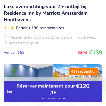
Luxe overnachting voor 2 + ontbijt bij
Residence Inn by Marriott Amsterdam
Houthavens
9.2
Parfait
• 190 commentaires
Residence Inn by Marriott Amsterdam Houthavens
Amsterdam (8km)
€139
Vendu : 169
€243
41% réduction
€120
Réserver maintenant pour
,15
par chambre, par nuit
Découvrir
Rechercher
Réservations
Menu