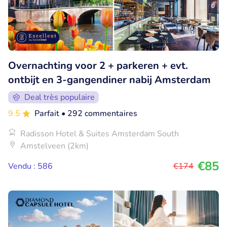
Overnachting voor 2 + parkeren + evt.
ontbijt en 3-gangendiner nabij Amsterdam
Deal très populaire
9.5
Parfait
• 292 commentaires
Radisson Hotel & Suites Amsterdam South
Amstelveen (2km)
€85
Vendu : 586
€174