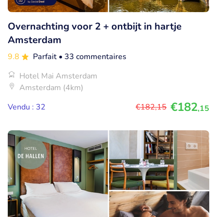
Overnachting voor 2 + ontbijt in hartje
Amsterdam
9.8
Parfait
• 33 commentaires
Hotel Mai Amsterdam
Amsterdam (4km)
€182
Vendu : 32
€182
,15
,15