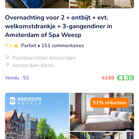
Overnachting voor 2 + ontbijt + evt.
welkomstdrankje + 3-gangendiner in
Amsterdam of Spa Weesp
9.5
Parfait
• 151 commentaires
Postillion Hotel Amsterdam
Amsterdam (0km)
€139
Vendu : 92
€139
51% réduction