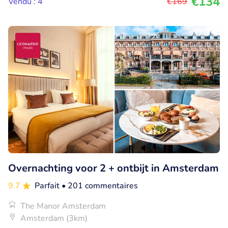
€134
Vendu : 4
€169
Overnachting voor 2 + ontbijt in Amsterdam
9.7
Parfait
• 201 commentaires
The Manor Amsterdam
Amsterdam (3km)