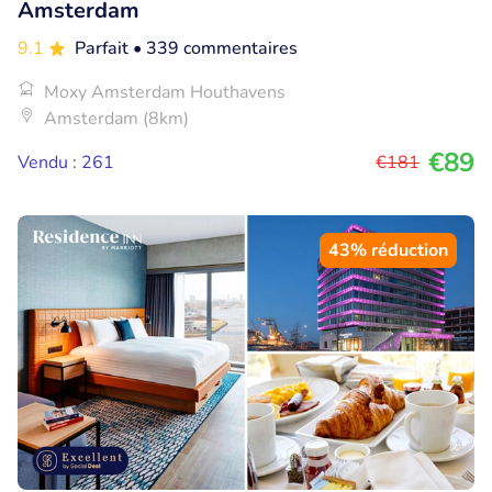
Amsterdam
9.1
Parfait
• 339 commentaires
Moxy Amsterdam Houthavens
Amsterdam (8km)
€89
Vendu : 261
€181
43% réduction