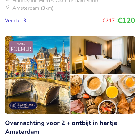
Holiday Inn Express Amsterdam South
Amsterdam (3km)
€120
Vendu : 3
€217
Overnachting voor 2 + ontbijt in hartje
Amsterdam