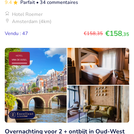
9.4
Parfait
• 34 commentaires
Hotel Roemer
Amsterdam (4km)
€158
Vendu : 47
€158
,35
,35
Overnachting voor 2 + ontbijt in Oud-West