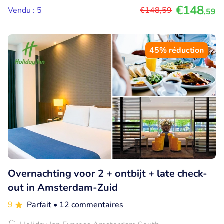
€148
Vendu : 5
€148
,59
,59
45% réduction
Overnachting voor 2 + ontbijt + late check-
out in Amsterdam-Zuid
9
Parfait
• 12 commentaires