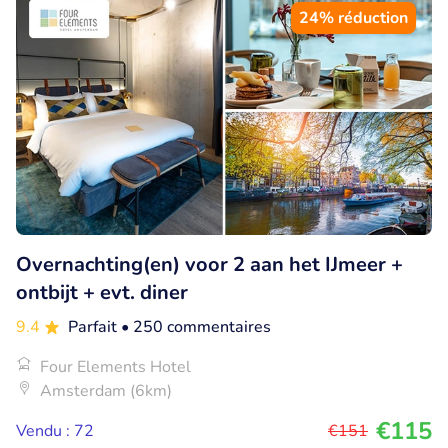
24% réduction
Overnachting(en) voor 2 aan het IJmeer +
ontbijt + evt. diner
9.4
Parfait
• 250 commentaires
Four Elements Hotel
Amsterdam (6km)
€115
Vendu : 72
€151