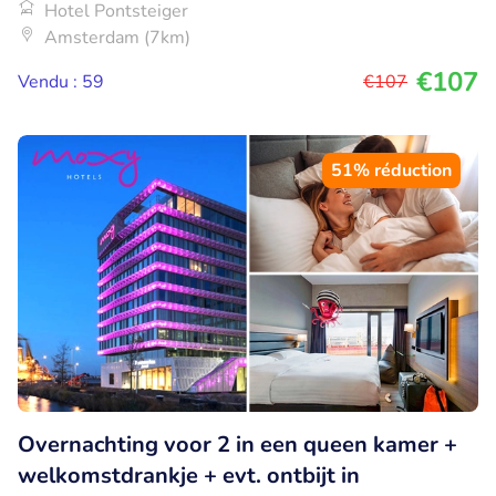
Hotel Pontsteiger
Amsterdam (7km)
€107
Vendu : 59
€107
51% réduction
Overnachting voor 2 in een queen kamer +
welkomstdrankje + evt. ontbijt in