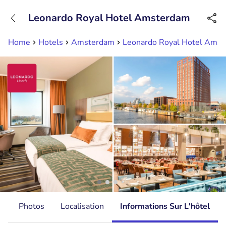
+31882050505
Leonardo Royal Hotel Amsterdam
Disponible jusqu'à 23:00 heures
Home
Hotels
Amsterdam
Leonardo Royal Hotel Ams
s
Photos
Localisation
Informations Sur L'hôtel