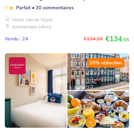
9
Parfait
• 30 commentaires
Hotel van de Vijsel
Amsterdam (4km)
€134
Vendu : 24
€134
,55
,55
10% réduction