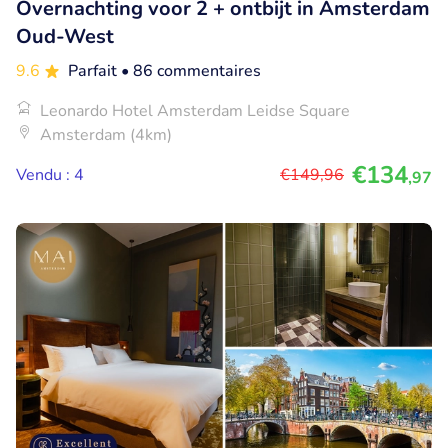
Overnachting voor 2 + ontbijt in Amsterdam
Oud-West
9.6
Parfait
• 86 commentaires
Leonardo Hotel Amsterdam Leidse Square
Amsterdam (4km)
€134
Vendu : 4
€149
,96
,97