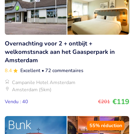
Overnachting voor 2 + ontbijt +
welkomstsnack aan het Gaasperpark in
Amsterdam
8.4
Excellent
• 72 commentaires
Campanile Hotel Amsterdam
Amsterdam (5km)
€119
Vendu : 40
€201
55% réduction