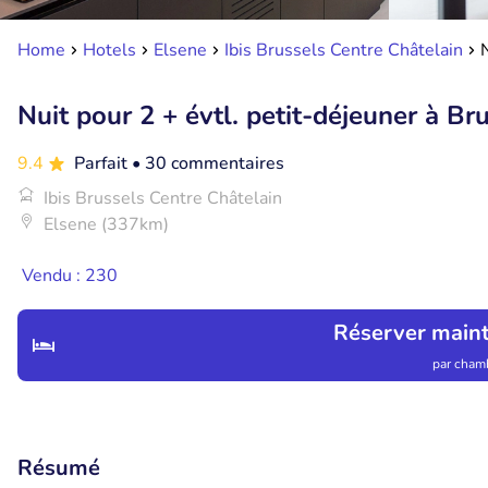
Home
Hotels
Elsene
Ibis Brussels Centre Châtelain
Nuit pour 2 + évtl. petit-déjeuner à Br
9.4
Parfait
• 30 commentaires
Ibis Brussels Centre Châtelain
Elsene (337km)
Vendu : 230
Réserver main
par chamb
Résumé