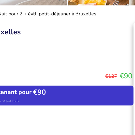
Nuit pour 2 + évtl. petit-déjeuner à Bruxelles
uxelles
€90
€127
€90
tenant pour
re, par nuit