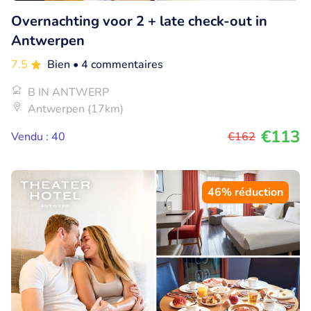
Overnachting voor 2 + late check-out in
Antwerpen
7.5
Bien
• 4 commentaires
B IN ANTWERP
Antwerpen (17km)
€113
Vendu : 40
€162
46% réduction