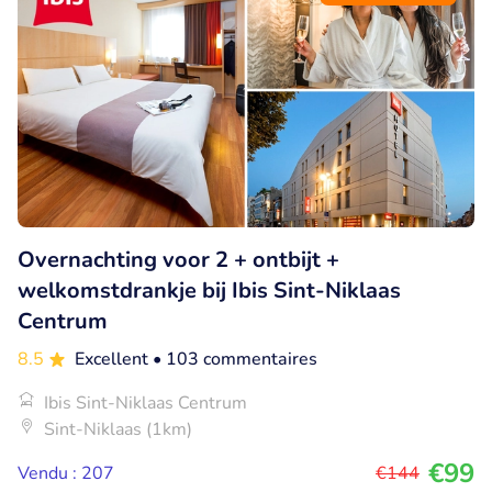
Overnachting voor 2 + ontbijt +
welkomstdrankje bij Ibis Sint-Niklaas
Centrum
8.5
Excellent
• 103 commentaires
Ibis Sint-Niklaas Centrum
Sint-Niklaas (1km)
€99
Vendu : 207
€144