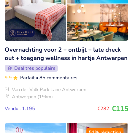
Overnachting voor 2 + ontbijt + late check
out + toegang wellness in hartje Antwerpen
Deal très populaire
9.9
Parfait
• 85 commentaires
Van der Valk Park Lane Antwerpen
Antwerpen (19km)
€115
Vendu : 1.195
€282
51% réduction