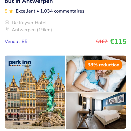
out in Antwerpen
8
Excellent
• 1.034 commentaires
De Keyser Hotel
Antwerpen (19km)
€115
Vendu : 85
€167
38% réduction