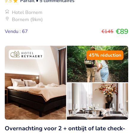
9.5
Parfait
• 5 commentaires
Hotel Bornem
Bornem (9km)
€89
Vendu : 67
€145
45% réduction
Overnachting voor 2 + ontbijt of late check-