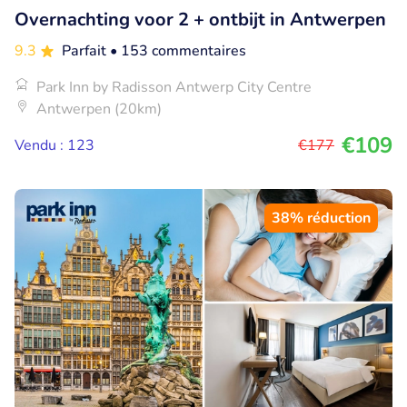
Overnachting voor 2 + ontbijt in Antwerpen
9.3
Parfait
• 153 commentaires
Park Inn by Radisson Antwerp City Centre
Antwerpen (20km)
€109
Vendu : 123
€177
38% réduction