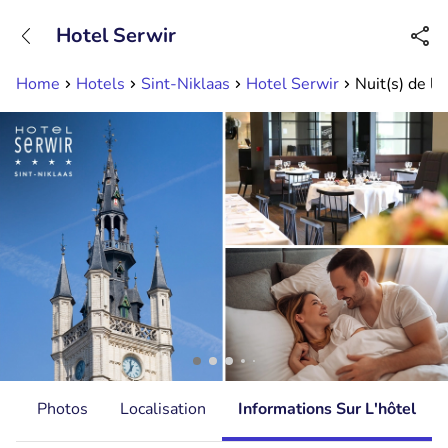
+31882050505
Hotel Serwir
Disponible jusqu'à 23:00 heures
Home
Hotels
Sint-Niklaas
Hotel Serwir
Nuit(s) de lu
s
Photos
Localisation
Informations Sur L'hôtel