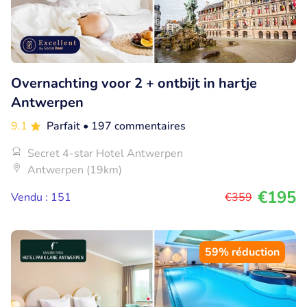
Overnachting voor 2 + ontbijt in hartje
Antwerpen
9.1
Parfait
• 197 commentaires
Secret 4-star Hotel Antwerpen
Antwerpen (19km)
€195
Vendu : 151
€359
59% réduction