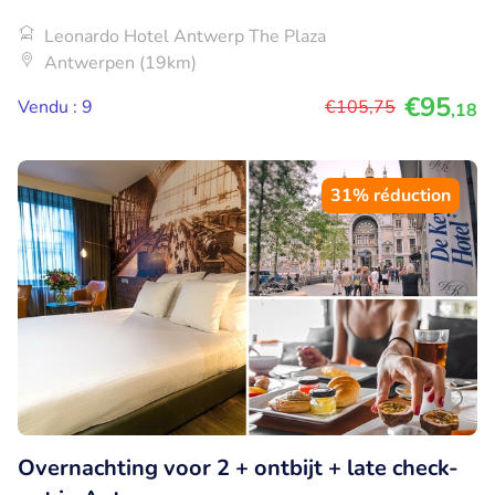
Leonardo Hotel Antwerp The Plaza
Antwerpen (19km)
€95
Vendu : 9
€105
,75
,18
31% réduction
Overnachting voor 2 + ontbijt + late check-