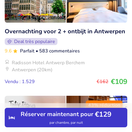
Overnachting voor 2 + ontbijt in Antwerpen
Deal très populaire
9.6
Parfait
• 583 commentaires
Radisson Hotel Antwerp Berchem
Antwerpen (20km)
€109
Vendu : 1.529
€162
43% réduction
€129
Réserver maintenant pour
par chambre, par nuit
Découvrir
Rechercher
Réservations
Menu