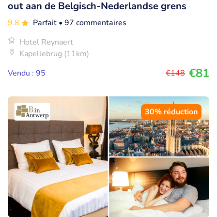
out aan de Belgisch-Nederlandse grens
9.8
Parfait
• 97 commentaires
Hotel Reynaert
Kapellebrug (11km)
€81
Vendu : 95
€148
30% réduction