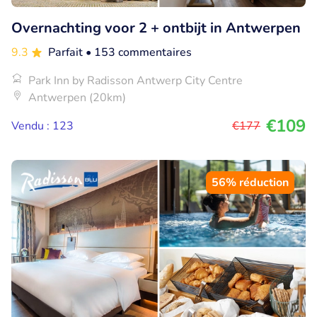
Overnachting voor 2 + ontbijt in Antwerpen
9.3
Parfait
• 153 commentaires
Park Inn by Radisson Antwerp City Centre
Antwerpen (20km)
€109
Vendu : 123
€177
56% réduction