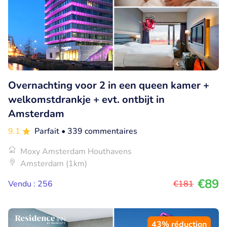
Overnachting voor 2 in een queen kamer +
welkomstdrankje + evt. ontbijt in
Amsterdam
9.1
Parfait
• 339 commentaires
Moxy Amsterdam Houthavens
Amsterdam (1km)
€89
Vendu : 256
€181
43% réduction