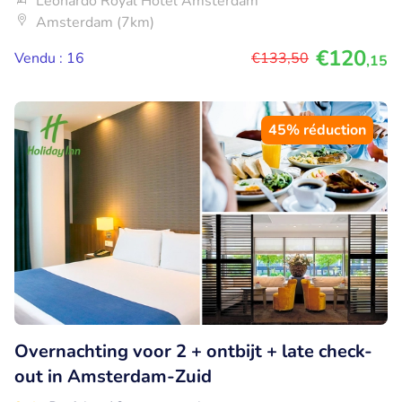
Leonardo Royal Hotel Amsterdam
Amsterdam (7km)
€120
Vendu : 16
€133
,50
,15
45% réduction
Overnachting voor 2 + ontbijt + late check-
out in Amsterdam-Zuid