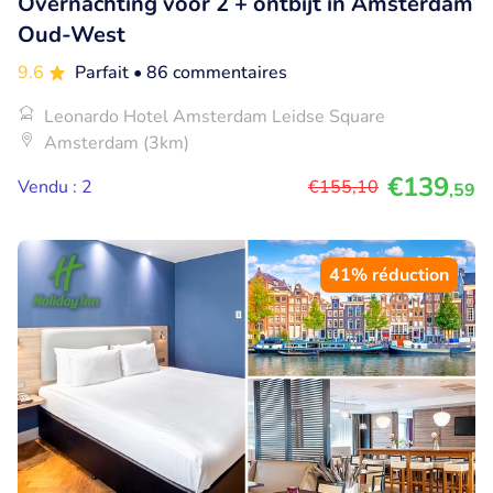
Overnachting voor 2 + ontbijt in Amsterdam
Oud-West
9.6
Parfait
• 86 commentaires
Leonardo Hotel Amsterdam Leidse Square
Amsterdam (3km)
€139
Vendu : 2
€155
,10
,59
41% réduction