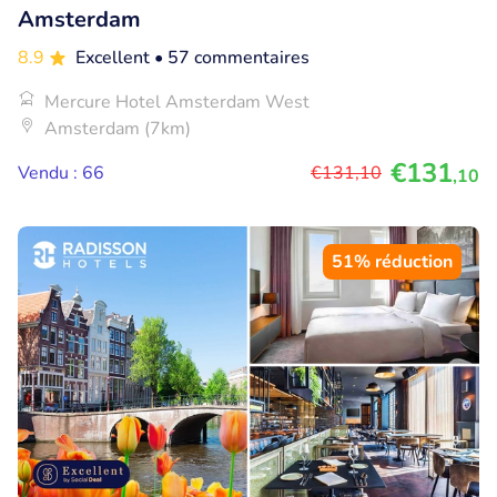
Amsterdam
8.9
Excellent
• 57 commentaires
Mercure Hotel Amsterdam West
Amsterdam (7km)
€131
Vendu : 66
€131
,10
,10
51% réduction