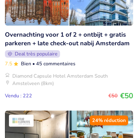
Overnachting voor 1 of 2 + ontbijt + gratis
parkeren + late check-out nabij Amsterdam
Deal très populaire
7.5
Bien
• 45 commentaires
Diamond Capsule Hotel Amsterdam South
Amstelveen (8km)
€50
Vendu : 222
€50
24% réduction