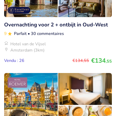
Overnachting voor 2 + ontbijt in Oud-West
9
Parfait
• 30 commentaires
Hotel van de Vijsel
Amsterdam (3km)
€134
Vendu : 26
€134
,55
,55