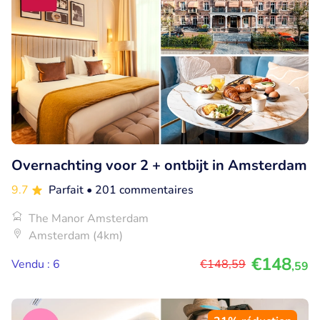
Overnachting voor 2 + ontbijt in Amsterdam
9.7
Parfait
• 201 commentaires
The Manor Amsterdam
Amsterdam (4km)
€148
Vendu : 6
€148
,59
,59