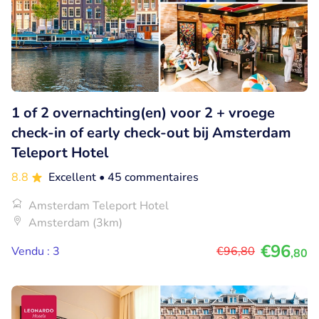
1 of 2 overnachting(en) voor 2 + vroege
check-in of early check-out bij Amsterdam
Teleport Hotel
8.8
Excellent
• 45 commentaires
Amsterdam Teleport Hotel
Amsterdam (3km)
€96
Vendu : 3
€96
,80
,80