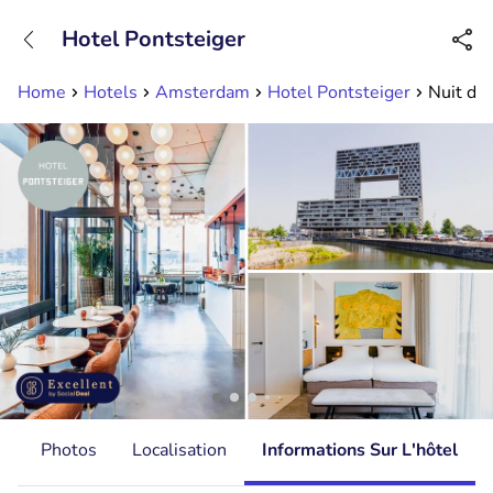
+31882050505
Hotel Pontsteiger
Disponible jusqu'à 23:00 heures
Home
Hotels
Amsterdam
Hotel Pontsteiger
Nuit de
s
Photos
Localisation
Informations Sur L'hôtel