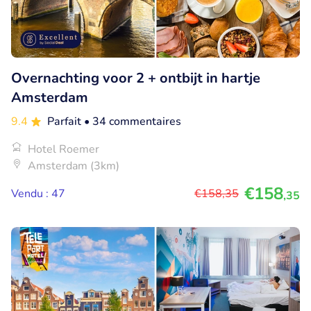
Overnachting voor 2 + ontbijt in hartje
Amsterdam
9.4
Parfait
• 34 commentaires
Hotel Roemer
Amsterdam (3km)
€158
Vendu : 47
€158
,35
,35