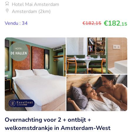
Hotel Mai Amsterdam
Amsterdam (2km)
€182
Vendu : 34
€182
,15
,15
Overnachting voor 2 + ontbijt +
welkomstdrankje in Amsterdam-West