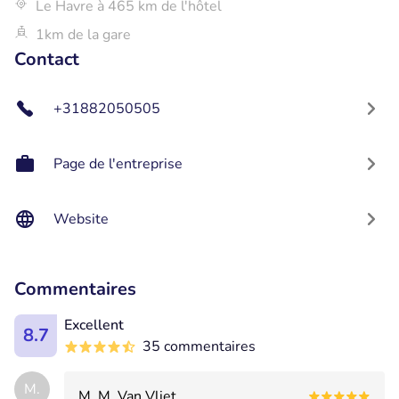
Le Havre à 465 km de l'hôtel
1km de la gare
Contact
+31882050505
Page de l'entreprise
Website
Commentaires
Excellent
8.7
35 commentaires
M.
M. M. Van Vliet