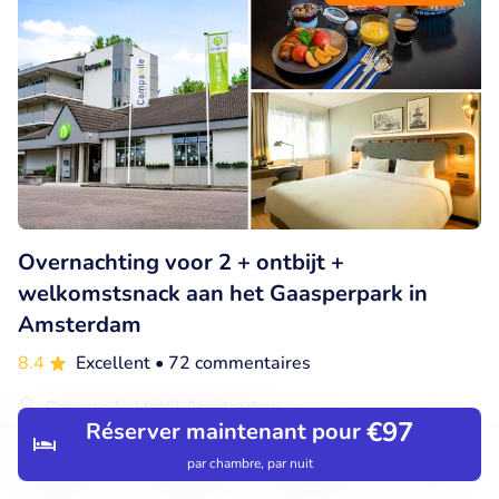
Overnachting voor 2 + ontbijt +
welkomstsnack aan het Gaasperpark in
Amsterdam
8.4
Excellent
• 72 commentaires
Campanile Hotel Amsterdam
€97
Réserver maintenant pour
Amsterdam (11km)
par chambre, par nuit
€119
Découvrir
Rechercher
Réservations
Menu
Vendu : 40
€201