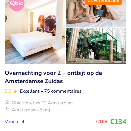
21% réduction
Overnachting voor 2 + ontbijt op de
Amsterdamse Zuidas
8.9
Excellent
• 75 commentaires
Qbic Hotel WTC Amsterdam
Amsterdam (5km)
€134
Vendu : 4
€169