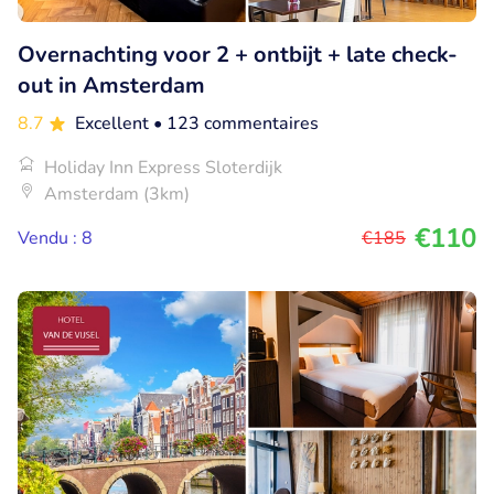
Overnachting voor 2 + ontbijt + late check-
out in Amsterdam
8.7
Excellent
• 123 commentaires
Holiday Inn Express Sloterdijk
Amsterdam (3km)
€110
Vendu : 8
€185