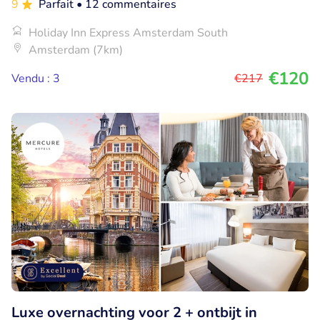
9
Parfait
• 12 commentaires
Holiday Inn Express Amsterdam South
Amsterdam (7km)
€120
Vendu : 3
€217
Luxe overnachting voor 2 + ontbijt in