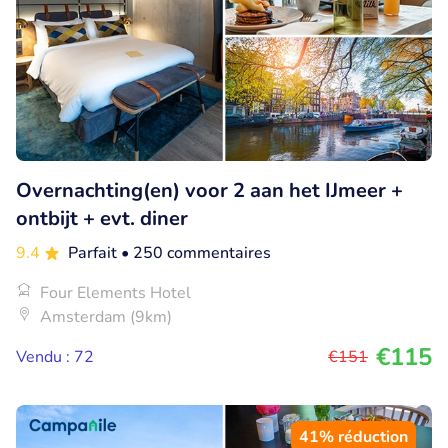
Overnachting(en) voor 2 aan het IJmeer +
ontbijt + evt. diner
9.4
Parfait
• 250 commentaires
Four Elements Hotel
Amsterdam (9km)
€115
Vendu : 72
€151
41% réduction