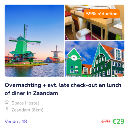
59% réduction
Overnachting + evt. late check-out en lunch
of diner in Zaandam
Space Hostel
Zaandam (6km)
€29
Vendu : 48
€70