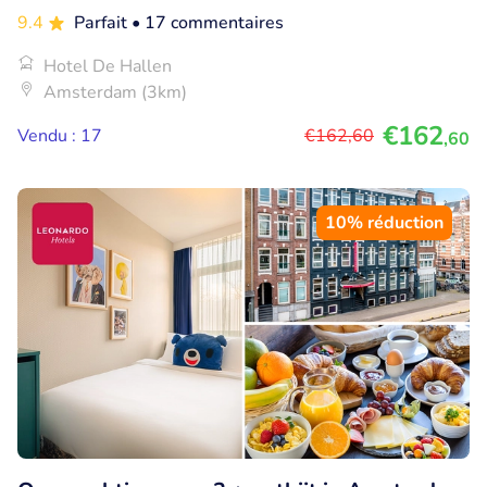
9.4
Parfait
• 17 commentaires
Hotel De Hallen
Amsterdam (3km)
€162
Vendu : 17
€162
,60
,60
10% réduction