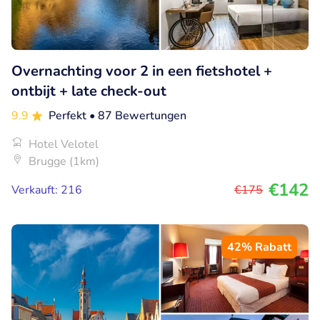
Overnachting voor 2 in een fietshotel +
ontbijt + late check-out
9.9
Perfekt
• 87 Bewertungen
Hotel Velotel
Brugge (1km)
€142
Verkauft: 216
€175
42% Rabatt