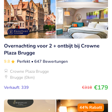
Overnachting voor 2 + ontbijt bij Crowne
Plaza Brugge
9.8
Perfekt
• 647 Bewertungen
Crowne Plaza Brugge
Brugge (0km)
€179
Verkauft: 339
€318
44% Rabatt