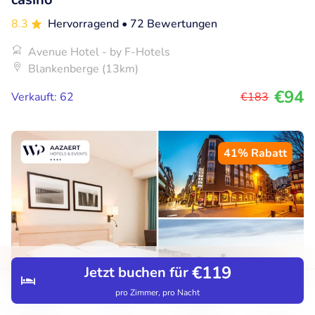
8.3
Hervorragend
• 72 Bewertungen
Avenue Hotel - by F-Hotels
Blankenberge (13km)
€94
Verkauft: 62
€183
41% Rabatt
€119
Jetzt buchen für
pro Zimmer, pro Nacht
Entdecken
Suchen
Buchungen
Menü