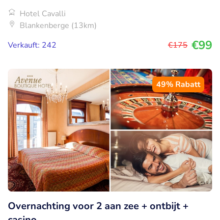
Hotel Cavalli
Blankenberge (13km)
€99
Verkauft: 242
€175
49% Rabatt
Overnachting voor 2 aan zee + ontbijt +
casino