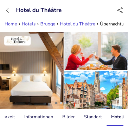
+31882050505
Hotel du Théâtre
Erreichbar bis 23:00 Uhr
Home
Hotels
Brugge
Hotel du Théâtre
Übernachtung
gbarkeit
Informationen
Bilder
Standort
Hotelin