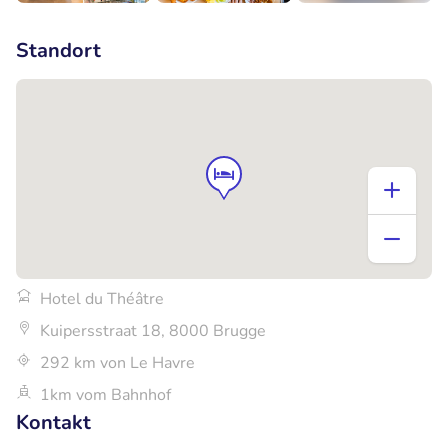
+4
Standort
Hotel du Théâtre
Kuipersstraat 18, 8000 Brugge
292 km von Le Havre
1km vom Bahnhof
Kontakt