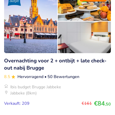
Overnachting voor 2 + ontbijt + late check-
out nabij Brugge
8.5
Hervorragend
• 50 Bewertungen
Ibis budget Brugge Jabbeke
Jabbeke (8km)
€84
Verkauft: 209
€161
,50