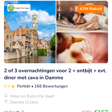
43% Rabatt
2 of 3 overnachtingen voor 2 + ontbijt + evt.
diner met cava in Damme
9.8
Perfekt
• 168 Bewertungen
Hotel en Bistro De Vaart
Damme (11km)