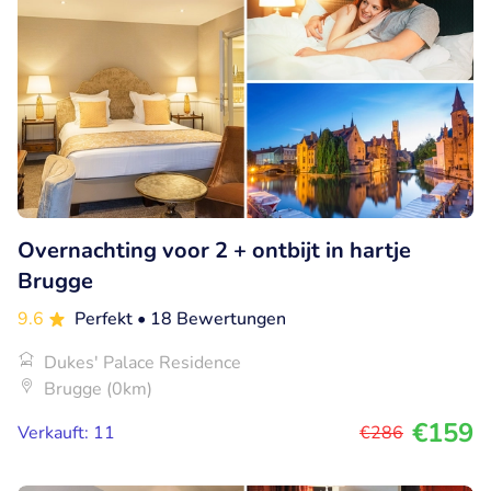
Overnachting voor 2 + ontbijt in hartje
Brugge
9.6
Perfekt
• 18 Bewertungen
Dukes' Palace Residence
Brugge (0km)
€159
Verkauft: 11
€286