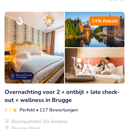
34% Rabatt
Overnachting voor 2 + ontbijt + late check-
out + wellness in Brugge
9.7
Perfekt
• 117 Bewertungen
Boutiquehotel Die Swaene
Brugge (0km)