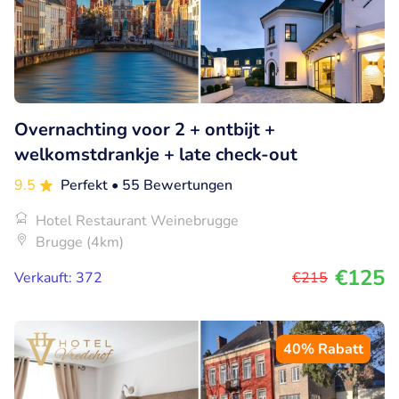
Overnachting voor 2 + ontbijt +
welkomstdrankje + late check-out
9.5
Perfekt
• 55 Bewertungen
Hotel Restaurant Weinebrugge
Brugge (4km)
€125
Verkauft: 372
€215
40% Rabatt