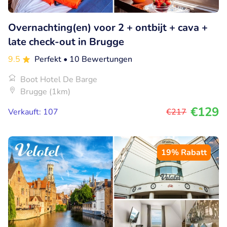
Overnachting(en) voor 2 + ontbijt + cava +
late check-out in Brugge
9.5
Perfekt
• 10 Bewertungen
Boot Hotel De Barge
Brugge (1km)
€129
Verkauft: 107
€217
19% Rabatt