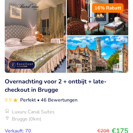
16% Rabatt
Overnachting voor 2 + ontbijt + late-
checkout in Brugge
9.9
Perfekt
• 46 Bewertungen
Luxury Canal Suites
Brugge (0km)
€175
Verkauft: 70
€208