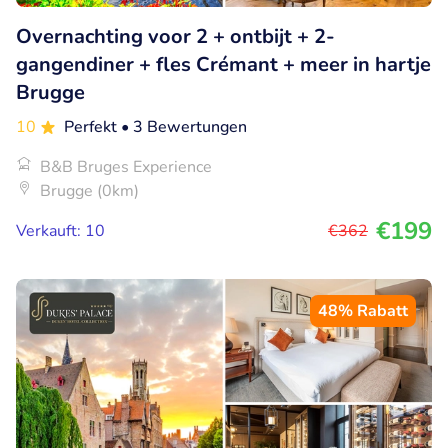
Overnachting voor 2 + ontbijt + 2-
gangendiner + fles Crémant + meer in hartje
Brugge
10
Perfekt
• 3 Bewertungen
B&B Bruges Experience
Brugge (0km)
€199
Verkauft: 10
€362
48% Rabatt