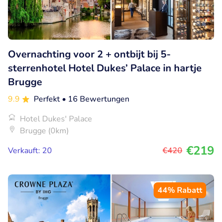
Overnachting voor 2 + ontbijt bij 5-
sterrenhotel Hotel Dukes’ Palace in hartje
Brugge
9.9
Perfekt
• 16 Bewertungen
Hotel Dukes' Palace
Brugge (0km)
€219
Verkauft: 20
€420
44% Rabatt