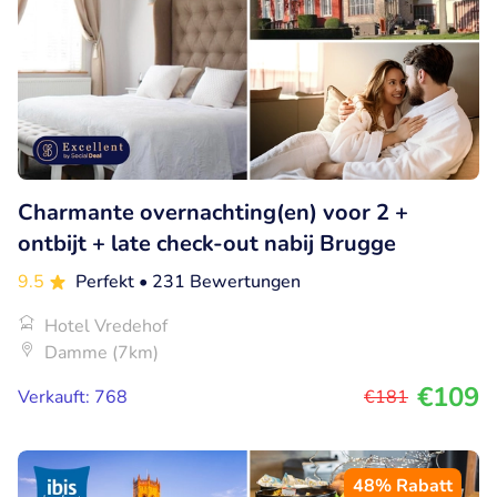
Charmante overnachting(en) voor 2 +
ontbijt + late check-out nabij Brugge
9.5
Perfekt
• 231 Bewertungen
Hotel Vredehof
Damme (7km)
€109
Verkauft: 768
€181
48% Rabatt