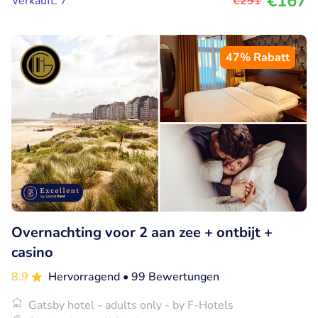
€167
Verkauft: 7
€291
47% Rabatt
Overnachting voor 2 aan zee + ontbijt +
casino
8.9
Hervorragend
• 99 Bewertungen
Gatsby hotel - adults only - by F-Hotels